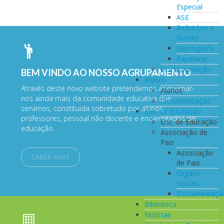
Especial
ASE
Refeitório e
Bufete
Reprografia
Papelaria
Documentação
BEM VINDO AO NOSSO AGRUPAMENTO
Alunos
Através deste novo website pretendemos aproximar-
Alunos
nos ainda mais da comunidade educativa que
Documentação
servimos, constituida sobretudo por alunos,
Enc. de Educação
professores, pessoal não docente e encarregados de
Enc. de Educação
educação.
Associação de
Pais
Associação
SABER MAIS
de Pais
Orgãos
Sociais
Documentaçã
Biblioteca
Notícias