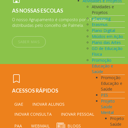
Atividades e Projetos
Atividades e
AS NOSSAS ESCOLAS
Projetos
eTwinning
O nosso Agrupamento é composto por 11 escolas
Erasmus
distribuidas pelo concelho de Palmela.
Plano Digital
Miúdos em Ação
SABER MAIS
Plano das Artes
GD de Educação
Física
Promoção
Educação e
Saúde
Promoção
Educação e
Saúde
ACESSOS RÁPIDOS
PES
Projeto
GIAE
INOVAR ALUNOS
Saúde
Mental
INOVAR CONSULTA
INOVAR PESSOAL
Projeto
Saúde
PAA
WEBMAIL
BLOGS