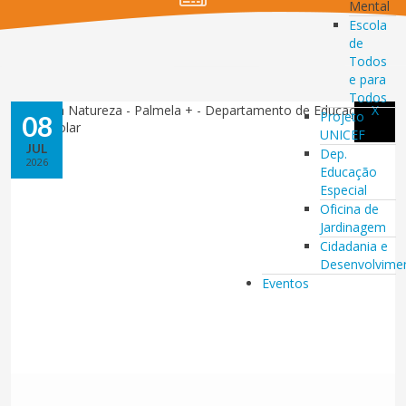
Mental
Escola
de
Todos
e para
Todos
X
Projeto
08
UNICEF
JUL
Dep.
2026
Educação
Especial
Oficina de
Jardinagem
Cidadania e
Desenvolvime
Eventos