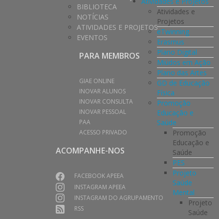
Atividades e Projetos
BIBLIOTECA
Atividades e
NOTÍCIAS
Projetos
ATIVIDADES E PROJETOS
eTwinning
EVENTOS
Erasmus
Plano Digital
PARA MEMBROS
Miúdos em Ação
Plano das Artes
GIAE ONLINE
GD de Educação
INOVAR ALUNOS
Física
INOVAR CONSULTA
Promoção
INOVAR PESSOAL
Educação e
Saúde
PAA
Promoção
ACESSO PRIVADO
Educação e
ACOMPANHE-NOS
Saúde
PES
Projeto
FACEBOOK APEEA
Saúde
INSTAGRAM APEEA
Mental
INSTAGRAM DO AGRUPAMENTO
Projeto
RSS
Saúde