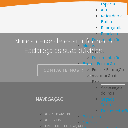
Especial
ASE
Refeitório e
Bufete
Reprografia
Papelaria
Nunca deixe de estar informado!
Documentação
Alunos
Esclareça as suas dúvidas!
Alunos
Documentação
Enc. de Educação
Enc. de Educação
CONTACTE-NOS
Associação de
Pais
Associação
de Pais
NAVEGAÇÃO
Orgãos
Sociais
Documentaçã
AGRUPAMENTO
Biblioteca
ALUNOS
Notícias
ENC. DE EDUCAÇÃO