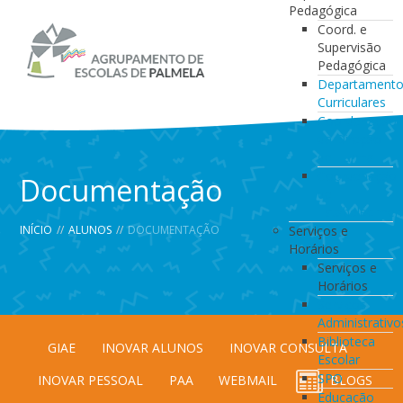
Pedagógica
Coord. e
Supervisão
Pedagógica
Departament
Curriculares
Coordenação
da Direção
de Turma
Coordenação
Documentação
de
Estabelecimen
INÍCIO
//
ALUNOS
//
DOCUMENTAÇÃO
Serviços e
Horários
Serviços e
Horários
Serviços
Administrativo
Biblioteca
GIAE
INOVAR ALUNOS
INOVAR CONSULTA
Escolar
SPO
INOVAR PESSOAL
PAA
WEBMAIL
BLOGS
Educação