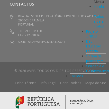
Mental
CONTACTOS
Escola
de
Todos
RUA DA ESCOLA PREPARATÓRIA HERMENEGILDO CAPELO, 2
2950-246 PALMELA
e para
PORTUGAL
Todos
Projeto
TEL.: 212 338 160
FAX: 212 338 165
UNICEF
Dep.
SECRETARIA@AVEPALMELA.EDU.PT
Educação
Especial
Oficina de
Jardinagem
Cidadania e
© 2026 AVEP. TODOS OS DIREITOS RESERVADOS.
Desenvolvime
Eventos
Ficha Técnica
Info Legal
Gerir Cookies
Mapa do Site