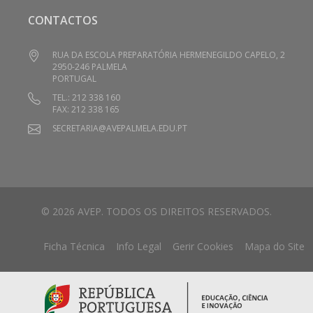
CONTACTOS
RUA DA ESCOLA PREPARATÓRIA HERMENEGILDO CAPELO, 2
2950-246 PALMELA
PORTUGAL
TEL.: 212 338 160
FAX: 212 338 165
SECRETARIA@AVEPALMELA.EDU.PT
© 2026 AVEP. TODOS OS DIREITOS RESERVADOS.
Ficha Técnica
Info Legal
Gerir Cookies
Mapa do Site