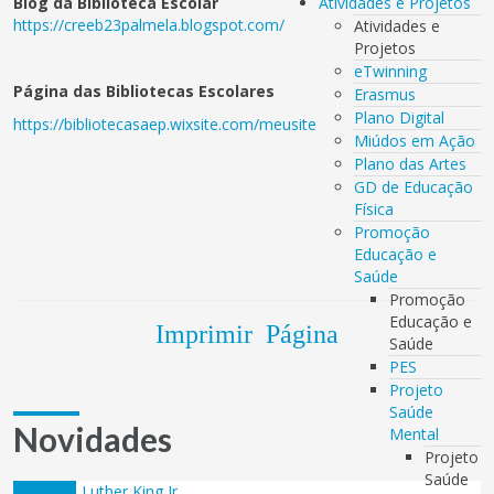
Blog da Biblioteca Escolar
Atividades e Projetos
https://creeb23palmela.blogspot.com/
Atividades e
Projetos
eTwinning
Página das Bibliotecas Escolares
Erasmus
Plano Digital
https://bibliotecasaep.wixsite.com/meusite
Miúdos em Ação
Plano das Artes
GD de Educação
Física
Promoção
Educação e
Saúde
Promoção
Educação e
Imprimir Página
Saúde
PES
Projeto
Saúde
Novidades
Mental
Projeto
Saúde