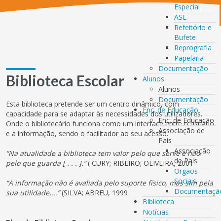
Especial
ASE
Refeitório e
Bufete
Reprografia
Papelaria
Documentação
Biblioteca Escolar
Alunos
Alunos
Documentação
Esta biblioteca pretende ser um centro dinâmico, com
Enc. de Educação
capacidade para se adaptar às necessidades dos utilizadores.
Enc. de Educação
Onde o bibliotecário funciona como um interface entre o usuário
Associação de
e a informação, sendo o facilitador ao seu acesso.
Pais
Associação
“Na atualidade a biblioteca tem valor pelo que serve e não
de Pais
pelo que guarda [ . . . ].”
( CURY; RIBEIRO; OLIVEIRA, 2001
Orgãos
Sociais
“A informação não é avaliada pelo suporte físico, mas sim pela
Documentaçã
sua utilidade,...”
(SILVA; ABREU, 1999
Biblioteca
Notícias