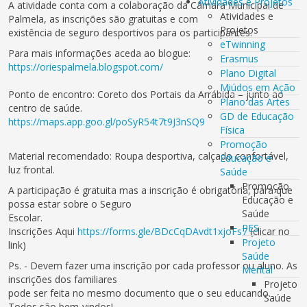
Atividades e Projetos
A atividade conta com a colaboração da Câmara Municipal de
Atividades e
Palmela, as inscrições são gratuitas e com
Projetos
existência de seguro desportivos para os participantes.
eTwinning
Para mais informações aceda ao blogue:
Erasmus
https://oriespalmela.blogspot.com/
Plano Digital
Miúdos em Ação
Ponto de encontro: Coreto dos Portais da Arrábida – junto ao
Plano das Artes
centro de saúde.
GD de Educação
https://maps.app.goo.gl/poSyR54t7t9J3nSQ9
Física
Promoção
Material recomendado: Roupa desportiva, calçado confortável,
Educação e
luz frontal.
Saúde
Promoção
A participação é gratuita mas a inscrição é obrigatória, para que
Educação e
possa estar sobre o Seguro
Saúde
Escolar.
PES
Inscrições Aqui
https://forms.gle/BDcCqDAvdt1xjoFs7
(clicar no
Projeto
link)
Saúde
Ps. - Devem fazer uma inscrição por cada professor ou aluno. As
Mental
inscrições dos familiares
Projeto
pode ser feita no mesmo documento que o seu educando.
Saúde
Todos são bem-vindos!