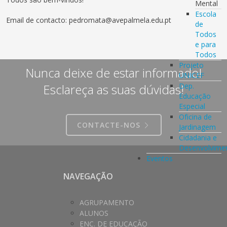
Mental
Escola
Email de contacto: pedromata@avepalmela.edu.pt
de
Todos
e para
Todos
Projeto
Nunca deixe de estar informado!
UNICEF
Dep.
Esclareça as suas dúvidas!
Educação
Especial
Oficina de
CONTACTE-NOS
Jardinagem
Cidadania e
Desenvolvime
Eventos
NAVEGAÇÃO
AGRUPAMENTO
ALUNOS
ENC. DE EDUCAÇÃO