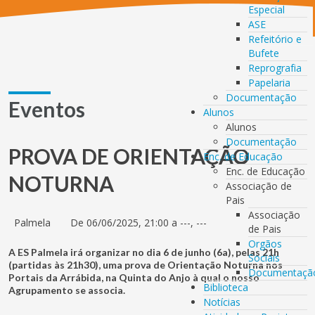
Especial
ASE
Refeitório e
Bufete
Reprografia
Papelaria
Documentação
Eventos
Alunos
Alunos
Documentação
PROVA DE ORIENTAÇÃO
Enc. de Educação
Enc. de Educação
NOTURNA
Associação de
Pais
Associação
Palmela
De 06/06/2025, 21:00 a ---, ---
de Pais
Orgãos
A ES Palmela irá organizar no dia 6 de junho (6a), pelas 21h
Sociais
(partidas às 21h30), uma prova de Orientação Noturna nos
Documentaçã
Portais da Arrábida, na Quinta do Anjo à qual o nosso
Biblioteca
Agrupamento se associa.
Notícias