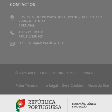
CONTACTOS
RUA DA ESCOLA PREPARATÓRIA HERMENEGILDO CAPELO, 2
2950-246 PALMELA
PORTUGAL
TEL.: 212 338 160
FAX: 212 338 165
SECRETARIA@AVEPALMELA.EDU.PT
© 2026 AVEP. TODOS OS DIREITOS RESERVADOS.
Ficha Técnica
Info Legal
Gerir Cookies
Mapa do Site