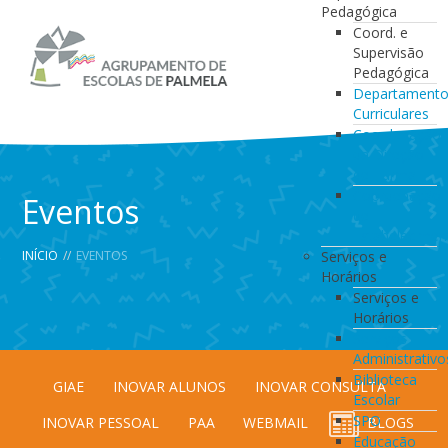
Pedagógica
Coord. e
Supervisão
Pedagógica
Departament
Curriculares
Coordenação
da Direção
de Turma
Coordenação
Eventos
de
Estabelecimen
INÍCIO
//
EVENTOS
Serviços e
Horários
Serviços e
Horários
Serviços
Administrativo
Biblioteca
GIAE
INOVAR ALUNOS
INOVAR CONSULTA
Escolar
SPO
INOVAR PESSOAL
PAA
WEBMAIL
BLOGS
Educação