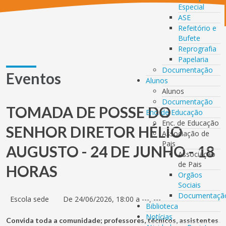
Especial
ASE
Refeitório e
Bufete
Reprografia
Papelaria
Documentação
Eventos
Alunos
Alunos
Documentação
TOMADA DE POSSE DO
Enc. de Educação
Enc. de Educação
SENHOR DIRETOR HÉLIO
Associação de
Pais
AUGUSTO - 24 DE JUNHO - 18
Associação
de Pais
HORAS
Orgãos
Sociais
Documentaçã
Escola sede
De 24/06/2026, 18:00 a ---, ---
Biblioteca
Notícias
Convida toda a comunidade; professores, técnicos, assistentes