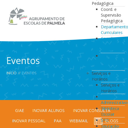
Pedagógica
Coord. e
Supervisão
Pedagógica
Departament
Curriculares
Coordenação
da Direção
de Turma
Coordenação
Eventos
de
Estabelecimen
INÍCIO
//
EVENTOS
Serviços e
Horários
Serviços e
Horários
Serviços
Administrativo
Biblioteca
GIAE
INOVAR ALUNOS
INOVAR CONSULTA
Escolar
SPO
INOVAR PESSOAL
PAA
WEBMAIL
BLOGS
Educação