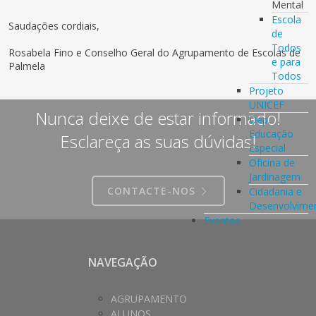
Mental
Escola
Saudações cordiais,
de
Todos
Rosabela Fino e Conselho Geral do Agrupamento de Escolas de
e para
Palmela
Todos
Projeto
UNICEF
Nunca deixe de estar informado!
Dep.
Educação
Esclareça as suas dúvidas!
Especial
Oficina de
Jardinagem
CONTACTE-NOS
Cidadania e
Desenvolvime
Eventos
NAVEGAÇÃO
AGRUPAMENTO
ALUNOS