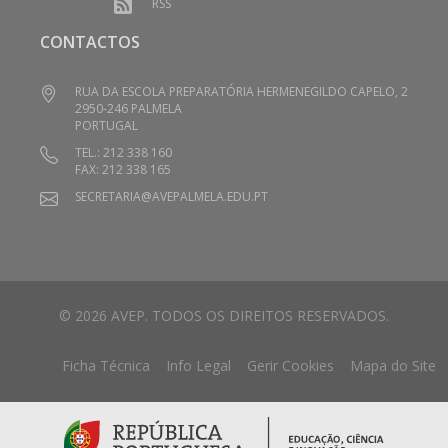
RSS
CONTACTOS
RUA DA ESCOLA PREPARATÓRIA HERMENEGILDO CAPELO, 2
2950-246 PALMELA
PORTUGAL
TEL.: 212 338 160
FAX: 212 338 165
SECRETARIA@AVEPALMELA.EDU.PT
© 2026 AVEP. TODOS OS DIREITOS RESERVADOS.
Ficha Técnica
Info Legal
Gerir Cookies
Mapa do Site