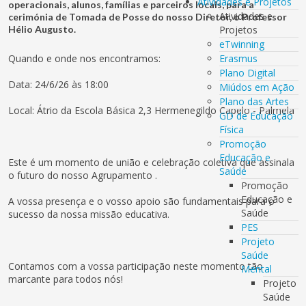
Atividades e Projetos
operacionais, alunos, famílias e parceiros locais, para a
Atividades e
cerimónia de Tomada de Posse do nosso Diretor, o Professor
Hélio Augusto.
Projetos
eTwinning
Quando e onde nos encontramos:
Erasmus
Plano Digital
Data: 24/6/26 às 18:00
Miúdos em Ação
Plano das Artes
Local: Átrio da Escola Básica 2,3 Hermenegildo Capelo - Palmela
GD de Educação
Física
Promoção
Educação e
Este é um momento de união e celebração coletiva que assinala
Saúde
o futuro do nosso Agrupamento .
Promoção
Educação e
A vossa presença e o vosso apoio são fundamentais para o
Saúde
sucesso da nossa missão educativa.
PES
Projeto
Saúde
Contamos com a vossa participação neste momento tão
Mental
marcante para todos nós!
Projeto
Saúde