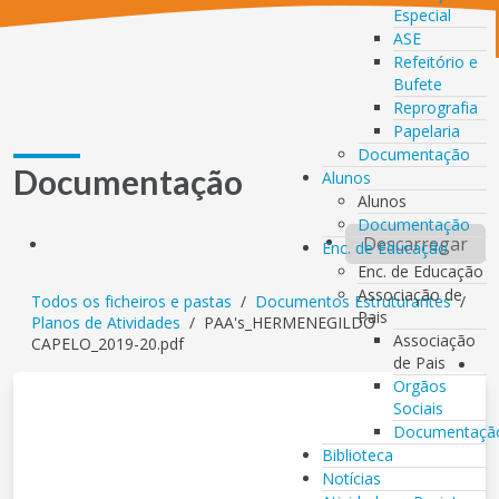
Especial
ASE
Refeitório e
Bufete
Reprografia
Papelaria
Documentação
Documentação
Alunos
Alunos
Documentação
Descarregar
Enc. de Educação
Enc. de Educação
Associação de
Todos os ficheiros e pastas
/
Documentos Estruturantes
/
Pais
Planos de Atividades
/
PAA's_HERMENEGILDO
Associação
CAPELO_2019-20.pdf
de Pais
Orgãos
Sociais
Documentaçã
Biblioteca
Notícias