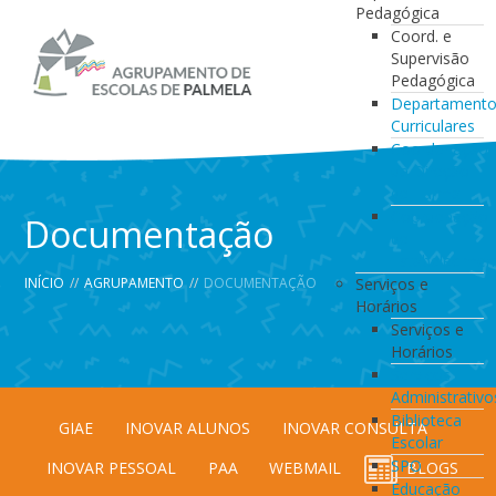
Pedagógica
Coord. e
Supervisão
Pedagógica
Departament
Curriculares
Coordenação
da Direção
de Turma
Coordenação
Documentação
de
Estabelecimen
INÍCIO
//
AGRUPAMENTO
//
DOCUMENTAÇÃO
Serviços e
Horários
Serviços e
Horários
Serviços
Administrativo
Biblioteca
GIAE
INOVAR ALUNOS
INOVAR CONSULTA
Escolar
SPO
INOVAR PESSOAL
PAA
WEBMAIL
BLOGS
Educação