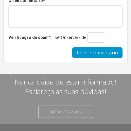
O seu comentário
*
:
SetOnServerSide
Verificação de spam
*
Nunca deixe de estar informado!
Esclareça as suas dúvidas!
CONTACTE-NOS