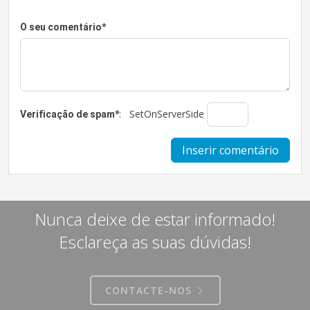
O seu comentário
*
:
SetOnServerSide
Verificação de spam
*
Nunca deixe de estar informado!
Esclareça as suas dúvidas!
CONTACTE-NOS