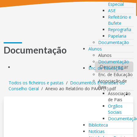
Especial
ASE
Refeitório e
Bufete
Reprografia
Papelaria
Documentação
Documentação
Alunos
Alunos
Documentação
Descarregar
Enc. de Educação
Enc. de Educação
Associação de
Todos os ficheiros e pastas
/
Documentos Emanados do
Pais
Conselho Geral
/
Anexo ao Relatório do PAAA (1).pdf
Associação
de Pais
Orgãos
Sociais
Documentaçã
Biblioteca
Notícias