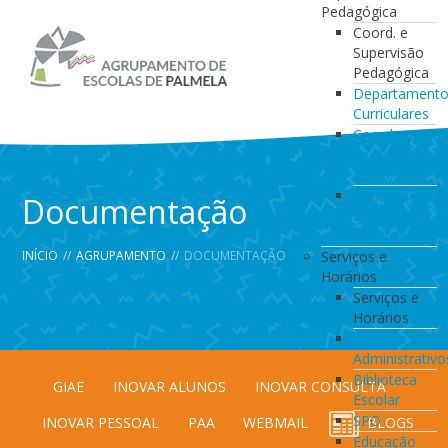
Pedagógica
Coord. e
Supervisão
Pedagógica
Departament
Curriculares
Coordenação
da Direção
de Turma
Coordenação
Documentação
de
Estabelecimen
INÍCIO
//
AGRUPAMENTO
//
DOCUMENTAÇÃO
Serviços e
Horários
Serviços e
Horários
Serviços
Administrativo
Biblioteca
GIAE
INOVAR ALUNOS
INOVAR CONSULTA
Escolar
SPO
INOVAR PESSOAL
PAA
WEBMAIL
BLOGS
Educação