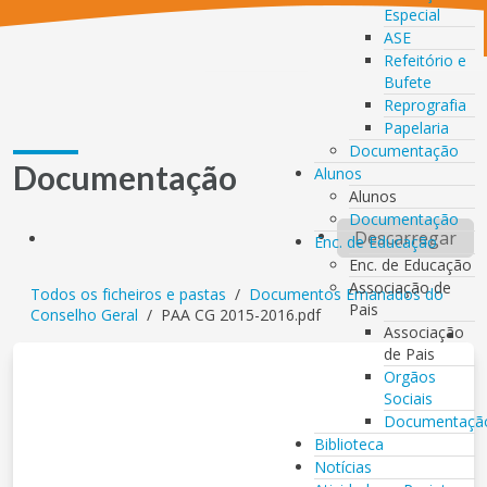
Especial
ASE
Refeitório e
Bufete
Reprografia
Papelaria
Documentação
Documentação
Alunos
Alunos
Documentação
Descarregar
Enc. de Educação
Enc. de Educação
Associação de
Todos os ficheiros e pastas
/
Documentos Emanados do
Pais
Conselho Geral
/
PAA CG 2015-2016.pdf
Associação
de Pais
Orgãos
Sociais
Documentaçã
Biblioteca
Notícias