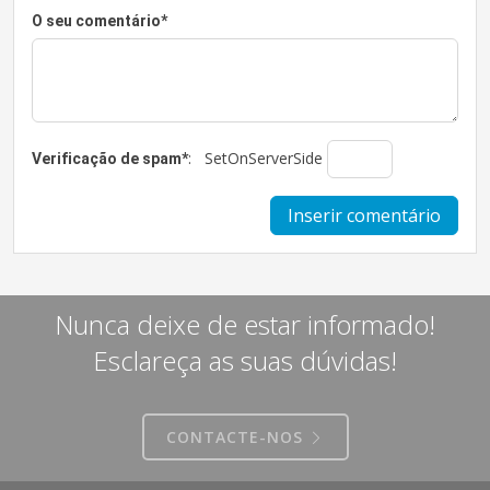
O seu comentário
*
:
SetOnServerSide
Verificação de spam
*
Nunca deixe de estar informado!
Esclareça as suas dúvidas!
CONTACTE-NOS