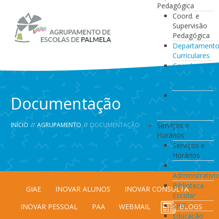
Pedagógica
Coord. e
Supervisão
Pedagógica
Departament
Curriculares
Coordenação
da Direção
de Turma
Coordenação
Documentação
de
Estabelecimen
INÍCIO
//
AGRUPAMENTO
//
DOCUMENTAÇÃO
Serviços e
Horários
Serviços e
Horários
Serviços
Administrativo
Biblioteca
GIAE
INOVAR ALUNOS
INOVAR CONSULTA
Escolar
SPO
INOVAR PESSOAL
PAA
WEBMAIL
BLOGS
Educação