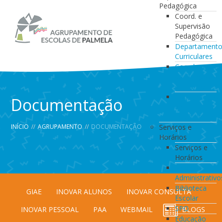
Pedagógica
Coord. e
Supervisão
Pedagógica
Departament
Curriculares
Coordenação
da Direção
de Turma
Coordenação
Documentação
de
Estabelecimen
INÍCIO
//
AGRUPAMENTO
//
DOCUMENTAÇÃO
Serviços e
Horários
Serviços e
Horários
Serviços
Administrativo
Biblioteca
GIAE
INOVAR ALUNOS
INOVAR CONSULTA
Escolar
SPO
INOVAR PESSOAL
PAA
WEBMAIL
BLOGS
Educação