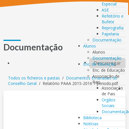
Especial
ASE
Refeitório e
Bufete
Reprografia
Papelaria
Documentação
Documentação
Alunos
Alunos
Documentação
Descarregar
Enc. de Educação
Enc. de Educação
Associação de
Todos os ficheiros e pastas
/
Documentos Emanados do
Pais
Conselho Geral
/
Relatório PAAA 2015-2016 1 periodo.pdf
Associação
de Pais
Orgãos
Sociais
Documentaçã
Biblioteca
Notícias