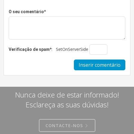
O seu comentário
*
:
SetOnServerSide
Verificação de spam
*
Nunca deixe de estar informado!
Esclareça as suas dúvidas!
CONTACTE-NOS