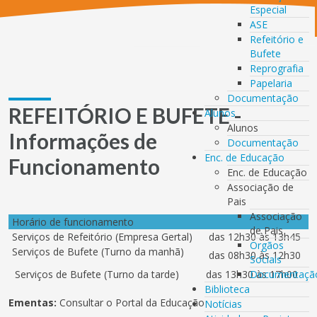
Especial
ASE
Refeitório e
Bufete
Reprografia
Papelaria
Documentação
REFEITÓRIO E BUFETE -
Alunos
Alunos
Informações de
Documentação
Enc. de Educação
Funcionamento
Enc. de Educação
Associação de
Pais
Associação
Horário de funcionamento
de Pais
Serviços de Refeitório (Empresa Gertal)
das 12h30 às 13h45
Orgãos
Serviços de Bufete (Turno da manhã)
das 08h30 às 12h30
Sociais
Serviços de Bufete (Turno da tarde)
das 13h30 às 17h00
Documentaçã
Biblioteca
Ementas:
Consultar o Portal da Educação
Notícias