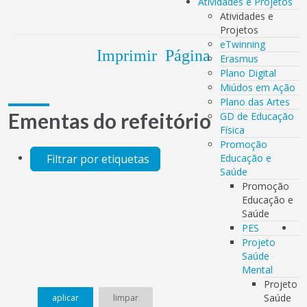
Atividades e Projetos
Atividades e
Projetos
eTwinning
Imprimir Página
Erasmus
Plano Digital
Miúdos em Ação
Plano das Artes
Ementas do refeitório
GD de Educação
Física
Promoção
Filtrar por etiquetas
Educação e
Saúde
Promoção
Educação e
Saúde
PES
Projeto
Saúde
Mental
Projeto
Saúde
aplicar
limpar