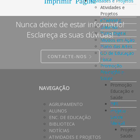
Imprimir Página
Atividades e Projetos
Atividades e
Projetos
eTwinning
Nunca deixe de estar informado!
Erasmus
Esclareça as suas dúvidas!
Plano Digital
Miúdos em Ação
Plano das Artes
GD de Educação
CONTACTE-NOS
Física
Promoção
Educação e
Saúde
Promoção
NAVEGAÇÃO
Educação e
Saúde
PES
AGRUPAMENTO
Projeto
ALUNOS
Saúde
ENC. DE EDUCAÇÃO
Mental
BIBLIOTECA
Projeto
NOTÍCIAS
Saúde
ATIVIDADES E PROJETOS