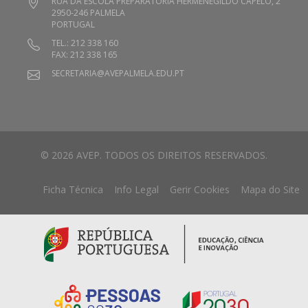
RUA DA ESCOLA PREPARATÓRIA HERMENEGILDO CAPELO, 2
2950-246 PALMELA
PORTUGAL
TEL.: 212 338 160
FAX: 212 338 165
SECRETARIA@AVEPALMELA.EDU.PT
© 2026 AVEP. TODOS OS DIREITOS RESERVADOS.
Ficha Técnica
Info Legal
Gerir Cookies
Mapa do Site