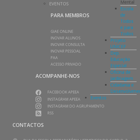
Mental
EVENTOS
Escola
de
PARA MEMBROS
Todos
e para
GIAE ONLINE
Todos
INOVAR ALUNOS
Projeto
INOVAR CONSULTA
UNICEF
INOVAR PESSOAL
Dep.
PAA
Educação
ACESSO PRIVADO
Especial
Oficina de
ACOMPANHE-NOS
Jardinagem
Cidadania e
Desenvolvime
FACEBOOK APEEA
Eventos
INSTAGRAM APEEA
INSTAGRAM DO AGRUPAMENTO
RSS
CONTACTOS