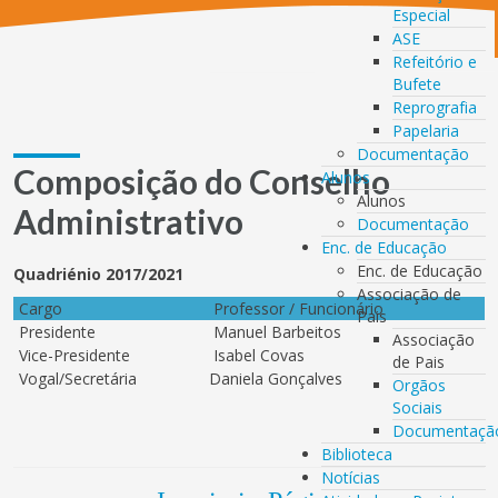
Especial
ASE
Refeitório e
Bufete
Reprografia
Papelaria
Documentação
Composição do Conselho
Alunos
Alunos
Administrativo
Documentação
Enc. de Educação
Enc. de Educação
Quadriénio 2017/2021
Associação de
Cargo
Professor / Funcionário
Pais
Presidente
Manuel Barbeitos
Associação
Vice-Presidente
Isabel Covas
de Pais
Vogal/Secretária
Daniela Gonçalves
Orgãos
Sociais
Documentaçã
Biblioteca
Notícias