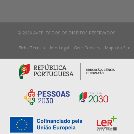
© 2026 AVEP. TODOS OS DIREITOS RESERVADOS.
Ficha Técnica
Info Legal
Gerir Cookies
Mapa do Site