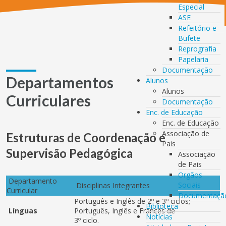
Especial
ASE
Refeitório e
Bufete
Reprografia
Papelaria
Documentação
Departamentos
Alunos
Alunos
Curriculares
Documentação
Enc. de Educação
Enc. de Educação
Associação de
Estruturas de Coordenação e
Pais
Supervisão Pedagógica
Associação
de Pais
Orgãos
Departamento
Sociais
Disciplinas Integrantes
Curricular
Documentaçã
Português e Inglês de 2º e 3º ciclos;
Biblioteca
Línguas
Português, Inglês e Francês de
Notícias
3º ciclo.