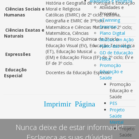
Atividades e Projetos
História e Geografia de Portugal e Educação
Atividades e
Ciências Sociais e
Moral e Religiosa
Projetos
Humanas
Católicas (EMRC) de 2º ciclo; História,
eTwinning
Geografia e EMRC de 3º ciclo.
Erasmus
Matemática e Ciências Naturais de 2º ciclo;
Ciências Exatas e
Matemática, Ciências
Plano Digital
Naturais
Naturais e Físico-Química de 3º ciclo.
Miúdos em Ação
Educação Visual (EV), Educação Tecnológica
Plano das Artes
(ET), Educação Musical
GD de Educação
Expressões
(EM) e Educação Física (EF) de 2º ciclo; EV e
Física
EF de 3º ciclo.
Promoção
Educação
Educação e
Docentes da Educação Especial.
Especial
Saúde
Promoção
Educação e
Saúde
Imprimir Página
PES
Projeto
Saúde
Mental
Nunca deixe de estar informado!
Projeto
Saúde
Esclareça as suas dúvidas!