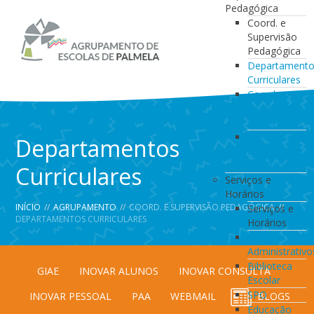
Pedagógica
Coord. e
Supervisão
Pedagógica
Departament
Curriculares
Coordenação
da Direção
de Turma
Coordenação
Departamentos
de
Estabelecimen
Curriculares
Serviços e
Horários
INÍCIO
//
AGRUPAMENTO
//
COORD. E SUPERVISÃO PEDAGÓGICA
//
Serviços e
DEPARTAMENTOS CURRICULARES
Horários
Serviços
Administrativo
Biblioteca
GIAE
INOVAR ALUNOS
INOVAR CONSULTA
Escolar
SPO
INOVAR PESSOAL
PAA
WEBMAIL
BLOGS
Educação