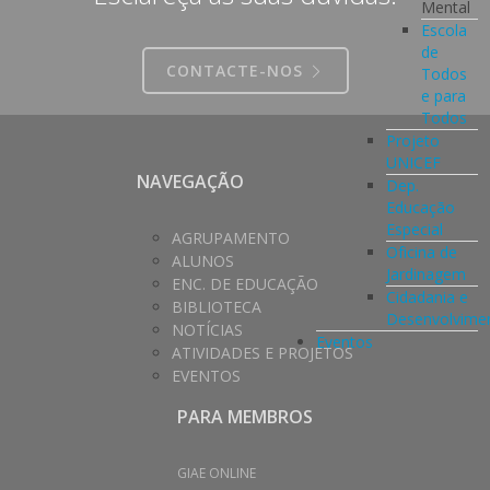
Mental
Escola
de
CONTACTE-NOS
Todos
e para
Todos
Projeto
UNICEF
NAVEGAÇÃO
Dep.
Educação
Especial
AGRUPAMENTO
Oficina de
ALUNOS
Jardinagem
ENC. DE EDUCAÇÃO
Cidadania e
BIBLIOTECA
Desenvolvime
NOTÍCIAS
Eventos
ATIVIDADES E PROJETOS
EVENTOS
PARA MEMBROS
GIAE ONLINE