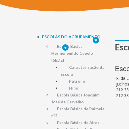
ESCOLAS DO AGRUPAMENTO
Esc
Escola Básica
Hermenegildo Capelo
(SEDE)
Esco
Caracterização da
Escola
R. da 
Patrono
ji.olh
Hino
212 38
Escola Básica Joaquim
212 38
José de Carvalho
Escola Básica de Palmela
nº2
Escola Básica de Aires