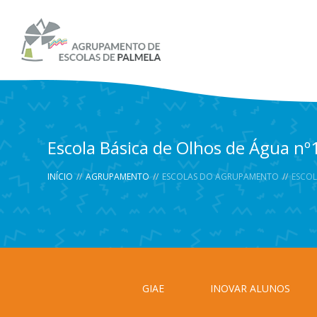
Escola Básica de Olhos de Água nº1 
INÍCIO
//
AGRUPAMENTO
//
ESCOLAS DO AGRUPAMENTO
//
ESCOL
GIAE
INOVAR ALUNOS