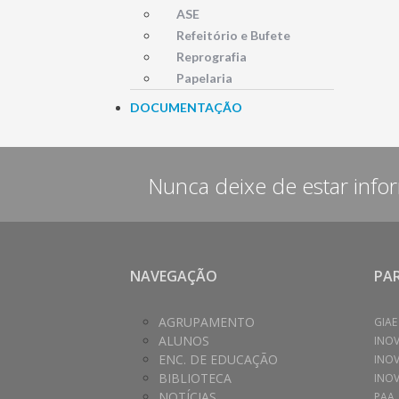
ASE
Refeitório e Bufete
Reprografia
Papelaria
DOCUMENTAÇÃO
Nunca deixe de estar info
NAVEGAÇÃO
PA
AGRUPAMENTO
GIAE
ALUNOS
INO
ENC. DE EDUCAÇÃO
INO
BIBLIOTECA
INOV
NOTÍCIAS
PAA