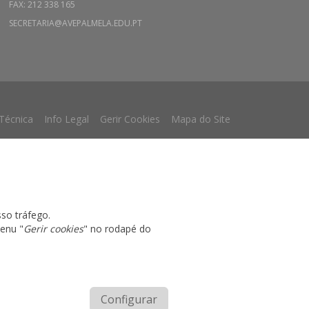
FAX: 212 338 165
SECRETARIA@AVEPALMELA.EDU.PT
 Técnica
Info Legal
Gerir Cookies
Mapa do Site
sso tráfego.
menu "
Gerir cookies
" no rodapé do
Configurar