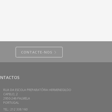
CONTACTE-NOS
ONTACTOS
RUA DA ESCOLA PREPARATÓRIA HERMENEGILDO
CAPELO, 2
2950-246 PALMELA
PORTUGAL
TEL.: 212 338 160