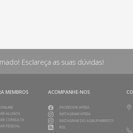
rmado! Esclareça as suas dúvidas!
RA MEMBROS
ACOMPANHE-NOS
C
 ONLINE
FACEBOOK APEEA
VAR ALUNOS
INSTAGRAM APEEA
VAR CONSULTA
INSTAGRAM DO AGRUPAMENTO
AR PESSOAL
RSS