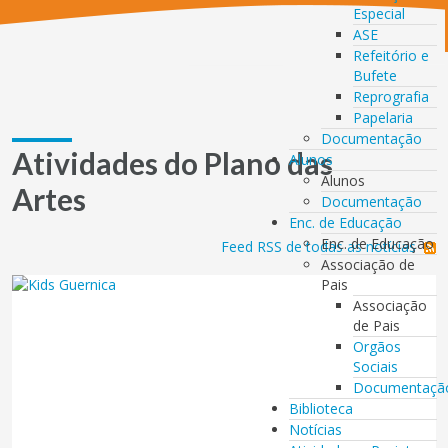
Especial
ASE
Refeitório e
Bufete
Reprografia
Papelaria
Documentação
Atividades do Plano das
Alunos
Alunos
Artes
Documentação
Enc. de Educação
Enc. de Educação
Feed RSS de todas as notícias
Associação de
Pais
Associação
de Pais
Orgãos
Sociais
Documentaçã
Biblioteca
Notícias