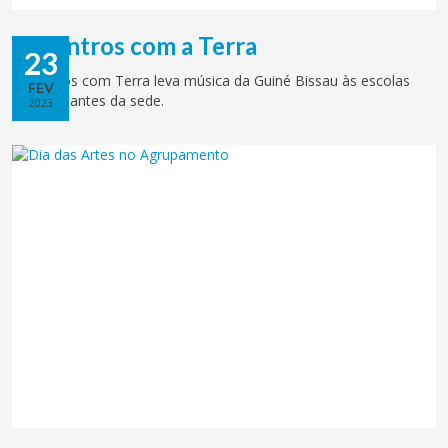
Encontros com a Terra
23
Encontros com Terra leva música da Guiné Bissau às escolas
FEV
mais distantes da sede.
2023