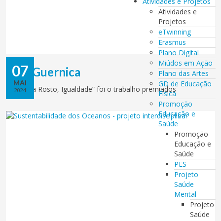
Atividades e Projetos
Atividades e
Projetos
eTwinning
Erasmus
Plano Digital
Miúdos em Ação
07
Kids Guernica
Plano das Artes
MAI
GD de Educação
“Em cada Rosto, Igualdade” foi o trabalho premiados
2024
Física
Promoção
Educação e
Saúde
Promoção
Educação e
Saúde
PES
Projeto
Saúde
Mental
Projeto
Saúde