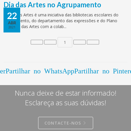
Dia das Artes no Agrupamento
22
O Dia das Artes é uma iniciativa das bibliotecas escolares do
agrupamento, do departamento das expressões e do Plano
ABR
Nacional das Artes com a colab...
2021
1
er
Partilhar no WhatsApp
Partilhar no Pinter
Nunca deixe de estar informado!
Esclareça as suas dúvidas!
CONTACTE-NOS