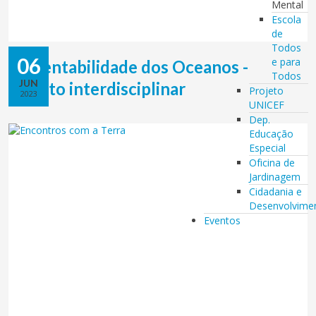
Mental
Escola
de
Todos
06
e para
Sustentabilidade dos Oceanos -
Todos
JUN
projeto interdisciplinar
Projeto
2023
UNICEF
Dep.
Educação
Especial
Oficina de
Jardinagem
Cidadania e
Desenvolvime
Eventos