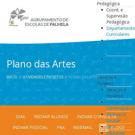
Pedagógica
Coord. e
Supervisão
Pedagógica
Departament
Curriculares
Coordenação
da Direção
de Turma
Coordenação
Plano das Artes
de
Estabelecimen
INÍCIO
//
ATIVIDADES E PROJETOS
//
PLANO DAS ARTES
Serviços e
Horários
Serviços e
Horários
Serviços
Administrativo
Biblioteca
GIAE
INOVAR ALUNOS
INOVAR CONSULTA
Escolar
SPO
INOVAR PESSOAL
PAA
WEBMAIL
BLOGS
Educação