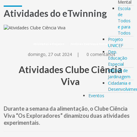
Mental
Escola
Atividades do eTwinning
de
Todos
e para
Todos
Projeto
Atividades e Projetos
Notícias Destaque Home
UNICEF
Dep.
domingo, 27 out 2024
|
0 comentários
Educação
Especial
Atividades Clube Ciência
Oficina de
Jardinagem
Viva
Cidadania e
Desenvolvime
Eventos
Durante a semana da alimentação, o Clube Ciência
Viva “Os Exploradores” dinamizou duas atividades
experimentais.