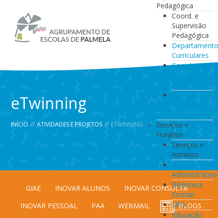
Pedagógica
Coord. e
Supervisão
Pedagógica
Departament
Curriculares
Coordenação
da Direção
de Turma
Coordenação
eTwinning
de
Estabelecimen
INÍCIO
//
ATIVIDADES E PROJETOS
//
ETWINNING
Serviços e
Horários
Serviços e
Horários
Serviços
Administrativo
Biblioteca
GIAE
INOVAR ALUNOS
INOVAR CONSULTA
Escolar
SPO
INOVAR PESSOAL
PAA
WEBMAIL
BLOGS
Educação