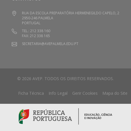
RUA DA ESCOLA PREPARATÓRIA HERMENEGILDO CAPELO, 2
2950-246 PALMELA
PORTUGAL
TEL.: 212 338 160
FAX: 212 338 165
SECRETARIA@AVEPALMELA.EDU.PT
© 2026 AVEP. TODOS OS DIREITOS RESERVADOS.
Ficha Técnica
Info Legal
Gerir Cookies
Mapa do Site