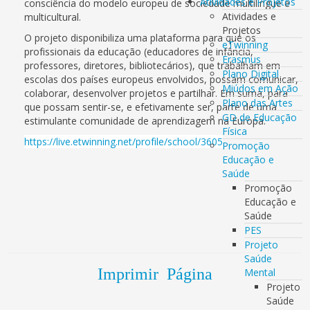
Atividades e Projetos
consciência do modelo europeu de sociedade multilingue e
Atividades e
multicultural.
Projetos
O projeto disponibiliza uma plataforma para que os
eTwinning
profissionais da educação (educadores de infância,
Erasmus
professores, diretores, bibliotecários), que trabalham em
Plano Digital
escolas dos países europeus envolvidos, possam comunicar,
Miúdos em Ação
colaborar, desenvolver projetos e partilhar. Em suma, para
Plano das Artes
que possam sentir-se, e efetivamente ser, parte de uma
GD de Educação
estimulante comunidade de aprendizagem na Europa.
Física
https://live.etwinning.net/profile/school/3605
Promoção
Educação e
Saúde
Promoção
Educação e
Saúde
PES
Projeto
Saúde
Imprimir Página
Mental
Projeto
Saúde