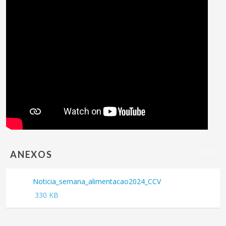
1 ficheiros
ANEXOS
Noticia_semana_alimentacao2024_CCV
PDF
330 KB