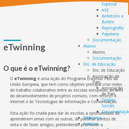
Especial
ASE
Refeitório e
Bufete
Reprografia
Papelaria
Documentação
eTwinning
Alunos
Alunos
Documentação
Enc. de Educação
O que é o eTwinning?
Enc. de Educação
Associação de
O
eTwinning
é uma Ação do Programa Erasmus Plus da
Pais
União Europeia, que tem como objetivo principal criar redes
Associação
de trabalho colaborativo entre as escolas europeias, através
de Pais
do desenvolvimento de projetos comuns, com recurso à
Orgãos
Internet e às Tecnologias de Informação e Comunicação.
Sociais
Documentaçã
Esta ação foi criada para dar às escolas a oportunidade de
Biblioteca
aprenderem umas com as outras, de partilhar pontos de
Notícias
vista e de fazer amigos, pretendendo promover a