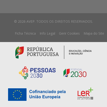
© 2026 AVEP. TODOS OS DIREITOS RESERVADOS.
Ficha Técnica
Info Legal
Gerir Cookies
Mapa do Site