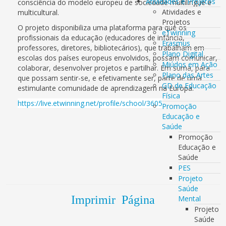
Atividades e Projetos
consciência do modelo europeu de sociedade multilingue e
Atividades e
multicultural.
Projetos
O projeto disponibiliza uma plataforma para que os
eTwinning
profissionais da educação (educadores de infância,
Erasmus
professores, diretores, bibliotecários), que trabalham em
Plano Digital
escolas dos países europeus envolvidos, possam comunicar,
Miúdos em Ação
colaborar, desenvolver projetos e partilhar. Em suma, para
Plano das Artes
que possam sentir-se, e efetivamente ser, parte de uma
GD de Educação
estimulante comunidade de aprendizagem na Europa.
Física
https://live.etwinning.net/profile/school/3605
Promoção
Educação e
Saúde
Promoção
Educação e
Saúde
PES
Projeto
Saúde
Imprimir Página
Mental
Projeto
Saúde