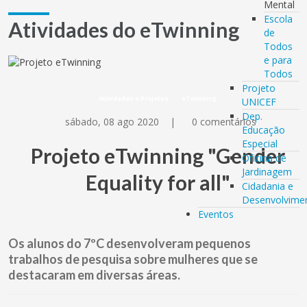
Mental
Escola
Atividades do eTwinning
de
Todos
e para
Todos
Projeto
Atividades e Projetos
eTwinning
UNICEF
Dep.
sábado, 08 ago 2020
|
0 comentários
Educação
Especial
Projeto eTwinning "Gender
Oficina de
Jardinagem
Equality for all"
Cidadania e
Desenvolvime
Eventos
Os alunos do 7ºC desenvolveram pequenos
trabalhos de pesquisa sobre mulheres que se
destacaram em diversas áreas.