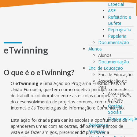
Especial
ASE
Refeitório e
Bufete
Reprografia
Papelaria
Documentação
eTwinning
Alunos
Alunos
Documentação
Enc. de Educação
O que é o eTwinning?
Enc. de Educação
Associação de
O
eTwinning
é uma Ação do Programa Erasmus Plus da
Pais
União Europeia, que tem como objetivo principal criar redes
Associação
de trabalho colaborativo entre as escolas europeias, através
de Pais
do desenvolvimento de projetos comuns, com recurso à
Orgãos
Internet e às Tecnologias de Informação e Comunicação.
Sociais
Documentaçã
Esta ação foi criada para dar às escolas a oportunidade de
Biblioteca
aprenderem umas com as outras, de partilhar pontos de
Notícias
vista e de fazer amigos, pretendendo promover a