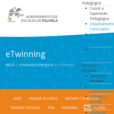
Pedagógica
Coord. e
Supervisão
Pedagógica
Departament
Curriculares
Coordenação
da Direção
de Turma
Coordenação
eTwinning
de
Estabelecimen
INÍCIO
//
ATIVIDADES E PROJETOS
//
ETWINNING
Serviços e
Horários
Serviços e
Horários
Serviços
Administrativo
Biblioteca
GIAE
INOVAR ALUNOS
INOVAR CONSULTA
Escolar
SPO
INOVAR PESSOAL
PAA
WEBMAIL
BLOGS
Educação