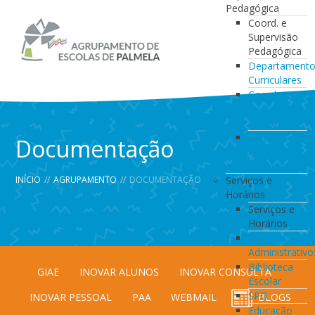
Pedagógica
Coord. e
Supervisão
Pedagógica
Departament
Curriculares
Coordenação
da Direção
de Turma
Coordenação
Documentação
de
Estabelecimen
INÍCIO
//
AGRUPAMENTO
//
DOCUMENTAÇÃO
Serviços e
Horários
Serviços e
Horários
Serviços
Administrativo
Biblioteca
GIAE
INOVAR ALUNOS
INOVAR CONSULTA
Escolar
SPO
INOVAR PESSOAL
PAA
WEBMAIL
BLOGS
Educação