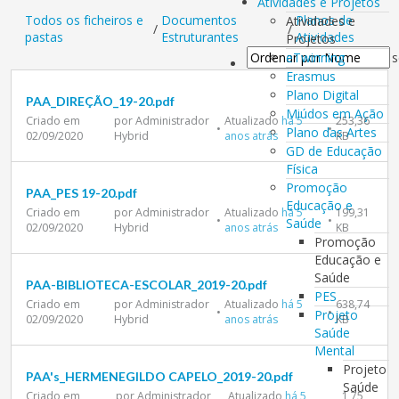
Atividades e Projetos
Todos os ficheiros e
Documentos
Planos de
Atividades e
/
/
pastas
Estruturantes
Atividades
Projetos
eTwinning
s
Erasmus
Plano Digital
PAA_DIREÇÃO_19-20.pdf
Miúdos em Ação
Criado em
por Administrador
Atualizado
há 5
253,36
•
•
Plano das Artes
02/09/2020
Hybrid
anos atrás
KB
GD de Educação
Física
Promoção
PAA_PES 19-20.pdf
Educação e
Criado em
por Administrador
Atualizado
há 5
199,31
•
•
Saúde
02/09/2020
Hybrid
anos atrás
KB
Promoção
Educação e
Saúde
PAA-BIBLIOTECA-ESCOLAR_2019-20.pdf
PES
Criado em
por Administrador
Atualizado
há 5
638,74
•
•
Projeto
02/09/2020
Hybrid
anos atrás
KB
Saúde
Mental
Projeto
PAA's_HERMENEGILDO CAPELO_2019-20.pdf
Saúde
Criado em
por Administrador
Atualizado
há 5
1,75