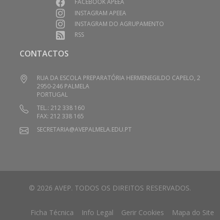
FACEBOOK APEEA
INSTAGRAM APEEA
INSTAGRAM DO AGRUPAMENTO
RSS
CONTACTOS
RUA DA ESCOLA PREPARATÓRIA HERMENEGILDO CAPELO, 2
2950-246 PALMELA
PORTUGAL
TEL.: 212 338 160
FAX: 212 338 165
SECRETARIA@AVEPALMELA.EDU.PT
© 2026 AVEP. TODOS OS DIREITOS RESERVADOS.
Ficha Técnica
Info Legal
Gerir Cookies
Mapa do Site