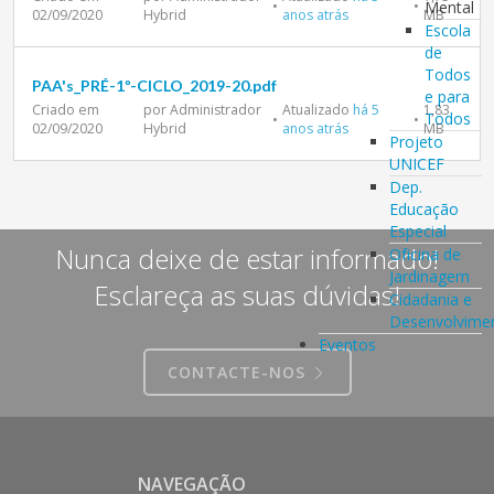
•
•
Mental
02/09/2020
Hybrid
anos atrás
MB
Escola
de
Todos
PAA's_PRÉ-1º-CICLO_2019-20.pdf
e para
Criado em
por Administrador
Atualizado
há 5
1,83
Todos
•
•
02/09/2020
Hybrid
anos atrás
MB
Projeto
UNICEF
Dep.
Educação
Especial
Nunca deixe de estar informado!
Oficina de
Jardinagem
Esclareça as suas dúvidas!
Cidadania e
Desenvolvime
Eventos
CONTACTE-NOS
NAVEGAÇÃO