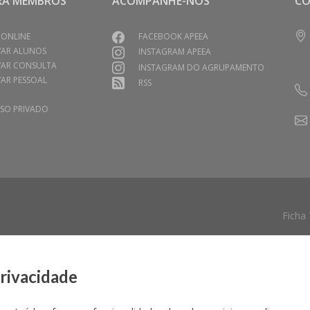
RA MEMBROS
ACOMPANHE-NOS
C
 ONLINE
FACEBOOK APEEA
VAR ALUNOS
INSTAGRAM APEEA
VAR CONSULTA
INSTAGRAM DO AGRUPAMENTO
AR PESSOAL
RSS
SO PRIVADO
Ficha
privacidade