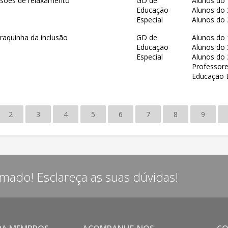
sões de relaxamento
GD de
Alunos do 
Educação
Alunos do 
Especial
Alunos do 
raquinha da inclusão
GD de
Alunos do 
Educação
Alunos do 
Especial
Alunos do 
Professor
Educação E
2
3
4
5
6
7
8
9
rmado! Esclareça as suas dúvidas!