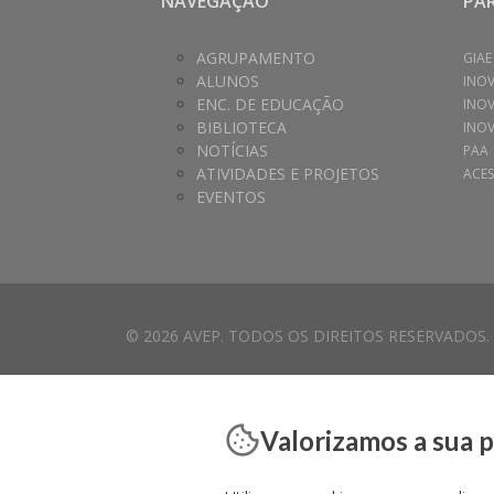
NAVEGAÇÃO
PA
AGRUPAMENTO
GIAE
ALUNOS
INO
ENC. DE EDUCAÇÃO
INO
BIBLIOTECA
INOV
NOTÍCIAS
PAA
ATIVIDADES E PROJETOS
ACES
EVENTOS
© 2026 AVEP. TODOS OS DIREITOS RESERVADOS.
Valorizamos a sua 