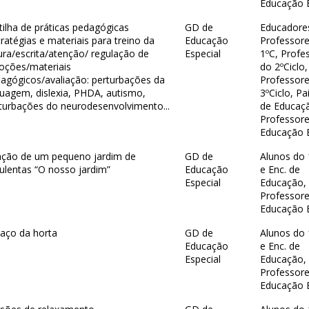
Educação E
tilha de práticas pedagógicas
GD de
Educadore
tratégias e materiais para treino da
Educação
Professor
tura/escrita/atenção/ regulação de
Especial
1ºC, Profe
ções/materiais
do 2ºCiclo,
agógicos/avaliação: perturbações da
Professor
guagem, dislexia, PHDA, autismo,
3ºCiclo, Pa
turbações do neurodesenvolvimento...
de Educaç
Professor
Educação E
ação de um pequeno jardim de
GD de
Alunos do 
ulentas “O nosso jardim”
Educação
e Enc. de
Especial
Educação,
Professor
Educação E
aço da horta
GD de
Alunos do 
Educação
e Enc. de
Especial
Educação,
Professor
Educação E