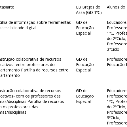
tasiarte
EB Brejos do
Alunos do 
Assa (GD 1ºC)
tilha de informação sobre ferramentas
GD de
Educadore
acessibilidade digital
Educação
Professor
Especial
1ºC, Profe
do 2ºCiclo,
Professor
3ºCiclo
strução colaborativa de recursos
GD de
Professor
cativos- entre professores do
Educação
Educação E
artamento Partilha de recursos entre
Especial
partamento
strução colaborativa de recursos
GD de
Educadore
cativos- com os professores das
Educação
Professor
mas/disciplinas Partilha de recursos
Especial
1ºC, Profe
 os professores das
do 2ºCiclo,
mas/disciplinas
Professor
3ºCiclo,
Professor