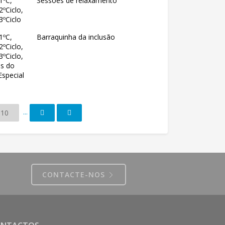
1ºC,
Sessões de relaxamento
2ºCiclo,
3ºCiclo
1ºC,
Barraquinha da inclusão
2ºCiclo,
3ºCiclo,
es do
special
...
10
CONTACTE-NOS