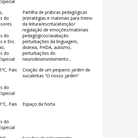
special
s,
Partilha de práticas pedagógicas
es do
(estratégias e materiais para treino
ssores
da leitura/escrita/atenção/
regulação de emoções/materiais
es do
pedagógicos/avaliação:
is e Enc.
perturbações da linguagem,
ão,
dislexia, PHDA, autismo,
es do
perturbações do
special
neurodesenvolvimento...
1ºC, Pais
Criação de um pequeno jardim de
suculentas “O nosso jardim”
es do
special
1ºC, Pais
Espaço da horta
es do
special