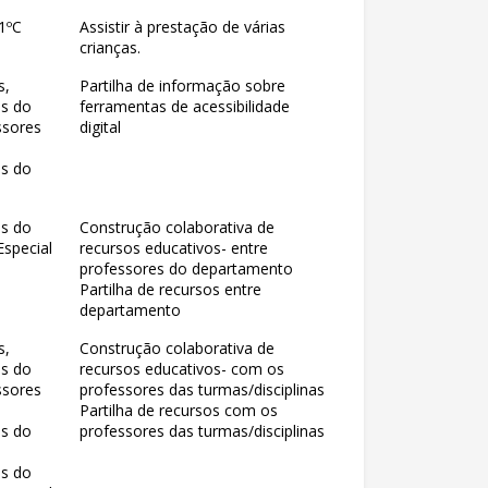
1ºC
Assistir à prestação de várias
crianças.
s,
Partilha de informação sobre
es do
ferramentas de acessibilidade
ssores
digital
es do
es do
Construção colaborativa de
special
recursos educativos- entre
professores do departamento
Partilha de recursos entre
departamento
s,
Construção colaborativa de
es do
recursos educativos- com os
ssores
professores das turmas/disciplinas
Partilha de recursos com os
es do
professores das turmas/disciplinas
es do