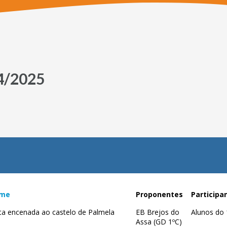
24/2025
me
Proponentes
Participa
ita encenada ao castelo de Palmela
EB Brejos do
Alunos do 
Assa (GD 1ºC)