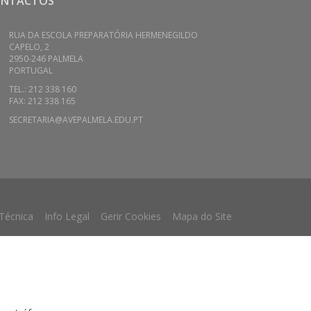
ONTACTOS
RUA DA ESCOLA PREPARATÓRIA HERMENEGILDO
CAPELO, 2
2950-246 PALMELA
PORTUGAL
TEL.: 212 338 160
FAX: 212 338 165
SECRETARIA@AVEPALMELA.EDU.PT
 Técnica
Info Legal
Gerir Cookies
Mapa do Site