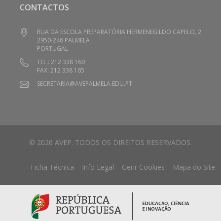
CONTACTOS
RUA DA ESCOLA PREPARATÓRIA HERMENEGILDO CAPELO, 2
2950-246 PALMELA
PORTUGAL
TEL.: 212 338 160
FAX: 212 338 165
SECRETARIA@AVEPALMELA.EDU.PT
© 2026 AVEP. TODOS OS DIREITOS RESERVADOS.
Ficha Técnica
Info Legal
Gerir Cookies
Mapa do Site