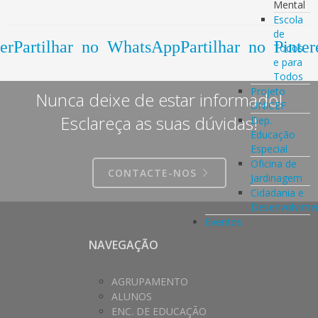
Mental
Escola
de
er
Partilhar no WhatsApp
Partilhar no Pinter
Todos
e para
Todos
Projeto
Nunca deixe de estar informado!
UNICEF
Esclareça as suas dúvidas!
Dep.
Educação
Especial
Oficina de
CONTACTE-NOS
Jardinagem
Cidadania e
Desenvolvime
Eventos
NAVEGAÇÃO
AGRUPAMENTO
ALUNOS
ENC. DE EDUCAÇÃO