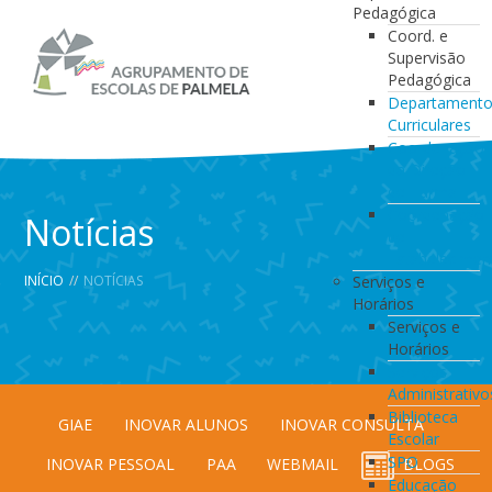
Pedagógica
Coord. e
Supervisão
Pedagógica
Departament
Curriculares
Coordenação
da Direção
de Turma
Coordenação
Notícias
de
Estabelecimen
INÍCIO
//
NOTÍCIAS
Serviços e
Horários
Serviços e
Horários
Serviços
Administrativo
Biblioteca
GIAE
INOVAR ALUNOS
INOVAR CONSULTA
Escolar
SPO
INOVAR PESSOAL
PAA
WEBMAIL
BLOGS
Educação