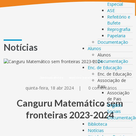
Especial
ASE
Refeitório e
Bufete
Reprografia
Papelaria
Documentação
Notícias
Alunos
Alunos
Documentação
Enc. de Educação
Enc. de Educação
Notícias Alunos
Notícias Geral Home
Associação de
Pais
quinta-feira, 18 abr 2024
|
0 comentários
Associação
de Pais
Canguru Matemático sem
Orgãos
Sociais
fronteiras 2023-2024
Documentaçã
Biblioteca
Notícias