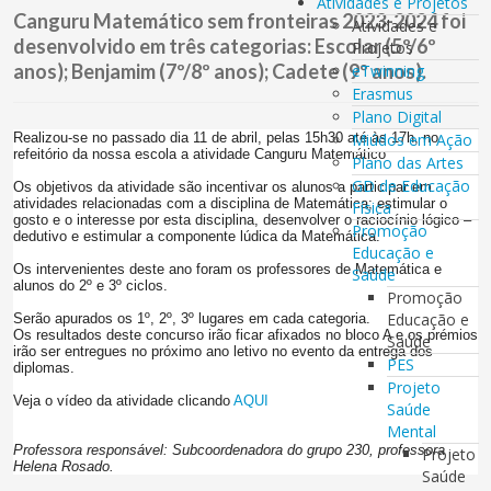
Atividades e Projetos
Canguru Matemático sem fronteiras 2023-2024 foi
Atividades e
desenvolvido em três categorias: Escolar (5º/6º
Projetos
anos); Benjamim (7º/8º anos); Cadete (9º anos).
eTwinning
Erasmus
Plano Digital
Realizou-se no passado dia 11 de abril, pelas 15h30 até às 17h, no
Miúdos em Ação
refeitório da nossa escola a atividade Canguru Matemático
Plano das Artes
GD de Educação
Os objetivos da atividade são incentivar os alunos a participar em
atividades relacionadas com a disciplina de Matemática; estimular o
Física
gosto e o interesse por esta disciplina, desenvolver o raciocínio lógico –
Promoção
dedutivo e estimular a componente lúdica da Matemática.
Educação e
Os intervenientes deste ano foram os professores de Matemática e
Saúde
alunos do 2º e 3º ciclos.
Promoção
Educação e
Serão apurados os 1º, 2º, 3º lugares em cada categoria.
Os resultados deste concurso irão ficar afixados no bloco A e os prémios
Saúde
irão ser entregues no próximo ano letivo no evento da entrega dos
PES
diplomas.
Projeto
Veja o vídeo da atividade clicando
AQUI
Saúde
Mental
Professora responsável: Subcoordenadora do grupo 230, professora
Projeto
Helena Rosado.
Saúde