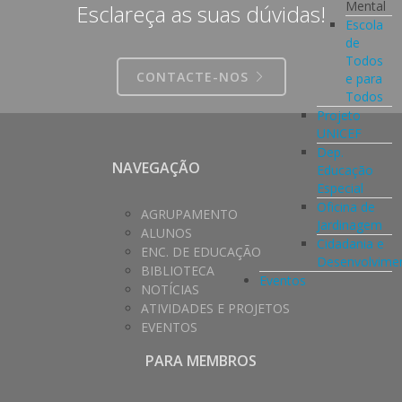
Mental
Esclareça as suas dúvidas!
Escola
de
Todos
CONTACTE-NOS
e para
Todos
Projeto
UNICEF
Dep.
NAVEGAÇÃO
Educação
Especial
Oficina de
AGRUPAMENTO
Jardinagem
ALUNOS
Cidadania e
ENC. DE EDUCAÇÃO
Desenvolvime
BIBLIOTECA
Eventos
NOTÍCIAS
ATIVIDADES E PROJETOS
EVENTOS
PARA MEMBROS