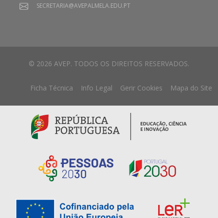
SECRETARIA@AVEPALMELA.EDU.PT
© 2026 AVEP. TODOS OS DIREITOS RESERVADOS.
Ficha Técnica
Info Legal
Gerir Cookies
Mapa do Site