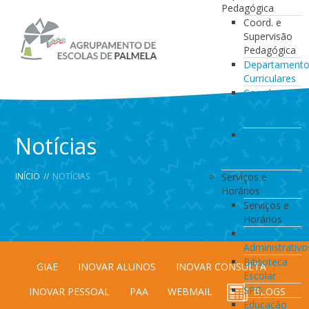
Pedagógica
Coord. e
Supervisão
Pedagógica
Departament
Curriculares
Coordenação
da Direção
de Turma
Coordenação
Notícias
de
Estabelecimen
INÍCIO
//
NOTÍCIAS
Serviços e
Horários
Serviços e
Horários
Serviços
Administrativo
Biblioteca
GIAE
INOVAR ALUNOS
INOVAR CONSULTA
Escolar
SPO
INOVAR PESSOAL
PAA
WEBMAIL
BLOGS
Educação