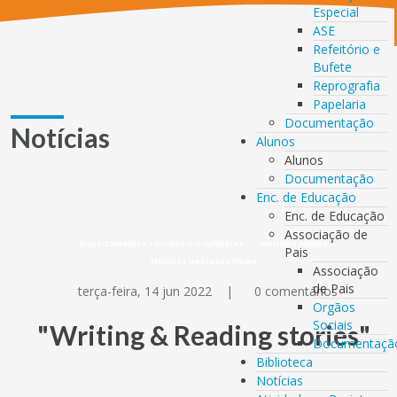
Especial
ASE
Refeitório e
Bufete
Reprografia
Papelaria
Documentação
Notícias
Alunos
Alunos
Documentação
Enc. de Educação
Enc. de Educação
Associação de
Departamentos / Grupos Disciplinares
Notícias Alunos
Pais
Notícias Destaque Home
Associação
de Pais
terça-feira, 14 jun 2022
|
0 comentários
Orgãos
Sociais
"Writing & Reading stories"
Documentaçã
Biblioteca
Notícias