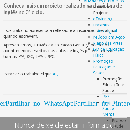
Atividades e Projetos
Conheça mais um projeto realizado na disciplina de
Atividades e
inglês no 3º ciclo.
Projetos
eTwinning
Erasmus
Este trabalho apresenta a reflexão e a inspiração dos alunos
Plano Digital
quando escrevem.
Miúdos em Ação
Plano das Artes
Apresentamos, através da aplicação Genial.ly, pequenos
GD de Educação
apontamentos escritos nas aulas de inglês pelos alunos das
Física
turmas 7ºA, 8ºC, 9ººA e 9ºC.
Promoção
Educação e
Saúde
Para ver o trabalho clique
AQUI
Promoção
Educação e
Saúde
PES
er
Partilhar no WhatsApp
Partilhar no Pinter
Projeto
Saúde
Mental
Projeto
Nunca deixe de estar informado!
Saúde