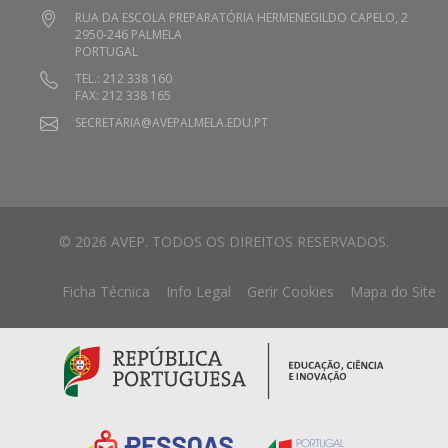
RUA DA ESCOLA PREPARATÓRIA HERMENEGILDO CAPELO, 2
2950-246 PALMELA
PORTUGAL
TEL.: 212 338 160
FAX: 212 338 165
SECRETARIA@AVEPALMELA.EDU.PT
© 2026 AVEP. TODOS OS DIREITOS RESERVADOS.
Ficha Técnica
Info Legal
Gerir Cookies
Mapa do Site