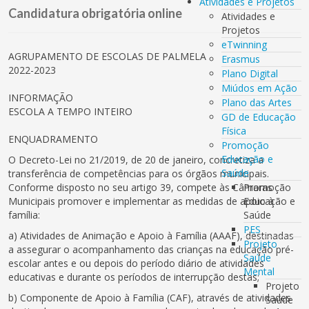
Atividades e Projetos
Candidatura obrigatória online
Atividades e
Projetos
eTwinning
AGRUPAMENTO DE ESCOLAS DE PALMELA
Erasmus
2022-2023
Plano Digital
Miúdos em Ação
INFORMAÇÃO
Plano das Artes
ESCOLA A TEMPO INTEIRO
GD de Educação
Física
ENQUADRAMENTO
Promoção
Educação e
O Decreto-Lei no 21/2019, de 20 de janeiro, concretiza a
Saúde
transferência de competências para os órgãos municipais.
Conforme disposto no seu artigo 39, compete às Câmaras
Promoção
Municipais promover e implementar as medidas de apoio à
Educação e
família:
Saúde
PES
a) Atividades de Animação e Apoio à Família (AAAF), destinadas
Projeto
a assegurar o acompanhamento das crianças na educação pré-
Saúde
escolar antes e ou depois do período diário de atividades
Mental
educativas e durante os períodos de interrupção destas;
Projeto
b) Componente de Apoio à Família (CAF), através de atividades
Saúde