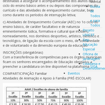
destinadas a assegurar o acompanhamento dos alunos do 1
Mental
ciclo do ensino básico antes e ou depois das componentes do
Escola
currículo e das atividades de enriquecimento curricular, bem
de
como durante os períodos de interrupção letiva;
Todos
e para
c) Atividades de Enriquecimento Curricular (AEC) no 1o ciclo do
Todos
ensino básico, de caráter facultativo e de natureza
Projeto
eminentemente Iúdica, formativa e cultural que incidam,
UNICEF
nomeadamente, nos domínios desportivo, artístico, científico e
Dep.
tecnológico, de ligação da escola com o meio, de solidariedade
Educação
e de voluntariado e da dimensão europeia da educação.
Especial
INSCRIÇÕES (obrigatórias)
Oficina de
Com a transferência de competências para os órgãos municipais
Jardinagem
ficam os senhores encarregados de Educação obrigados a
Cidadania e
preencher a candidatura on-line disponível na plataforma
SIGA
.
Desenvolvime
Eventos
COMPARTICIPAÇÃO Familiar
Atividades de Animação e Apoio à Família (PRÉ-ESCOLAR)