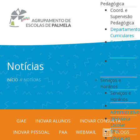
Pedagógica
Coord. e
Supervisão
Pedagógica
Departament
Curriculares
Coordenação
da Direção
de Turma
Coordenação
Notícias
de
Estabelecimen
INÍCIO
//
NOTÍCIAS
Serviços e
Horários
Serviços e
Horários
Serviços
Administrativo
Biblioteca
GIAE
INOVAR ALUNOS
INOVAR CONSULTA
Escolar
SPO
INOVAR PESSOAL
PAA
WEBMAIL
BLOGS
Educação