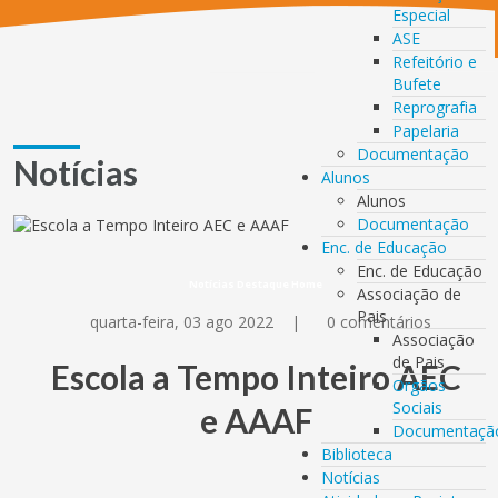
Especial
ASE
Refeitório e
Bufete
Reprografia
Papelaria
Documentação
Notícias
Alunos
Alunos
Documentação
Enc. de Educação
Enc. de Educação
Notícias Destaque Home
Associação de
Pais
quarta-feira, 03 ago 2022
|
0 comentários
Associação
de Pais
Escola a Tempo Inteiro AEC
Orgãos
Sociais
e AAAF
Documentaçã
Biblioteca
Notícias