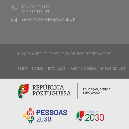
TEL.: 212 338 160
FAX: 212 338 165
SECRETARIA@AVEPALMELA.EDU.PT
© 2026 AVEP. TODOS OS DIREITOS RESERVADOS.
Ficha Técnica
Info Legal
Gerir Cookies
Mapa do Site