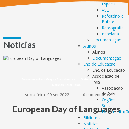
Especial
ASE
Refeitório e
Bufete
Reprografia
Papelaria
Documentação
Notícias
Alunos
Alunos
Documentação
Enc. de Educação
Enc. de Educação
Associação de
Departamentos / Grupos Disciplinares
Notícias Destaque BE
Pais
Notícias Geral Home
Associação
de Pais
sexta-feira, 09 set 2022
|
0 comentários
Orgãos
Sociais
European Day of Languages
Documentaçã
Biblioteca
Notícias