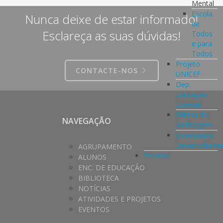
Mental
Escola
Nunca deixe de estar informado!
de
Esclareça as suas dúvidas!
Todos
e para
Todos
Projeto
CONTACTE-NOS
UNICEF
Dep.
Educação
Especial
Oficina de
NAVEGAÇÃO
Jardinagem
Cidadania e
Desenvolvime
AGRUPAMENTO
Eventos
ALUNOS
ENC. DE EDUCAÇÃO
BIBLIOTECA
NOTÍCIAS
ATIVIDADES E PROJETOS
EVENTOS