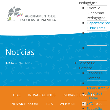
Pedagógica
Coord. e
Supervisão
Pedagógica
Departament
Curriculares
Coordenação
da Direção
de Turma
Coordenação
Notícias
de
Estabelecimen
INÍCIO
//
NOTÍCIAS
Serviços e
Horários
Serviços e
Horários
Serviços
Administrativo
Biblioteca
GIAE
INOVAR ALUNOS
INOVAR CONSULTA
Escolar
SPO
INOVAR PESSOAL
PAA
WEBMAIL
BLOGS
Educação