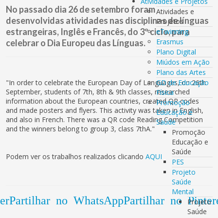
Atividades e Projetos
No passado dia 26 de setembro foram
Atividades e
desenvolvidas atividades nas disciplinas de línguas
Projetos
estrangeiras, Inglês e Francês, do 3º ciclo, para
eTwinning
Erasmus
celebrar o Dia Europeu das Línguas.
Plano Digital
Miúdos em Ação
Plano das Artes
"In order to celebrate the European Day of Languages, on 26th
GD de Educação
September, students of 7th, 8th & 9th classes, researched
Física
information about the European countries, created QR codes
Promoção
and made posters and flyers. This activity was taken in English,
Educação e
and also in French. There was a QR code Reading Competition
Saúde
and the winners belong to group 3, class 7thA."
Promoção
Educação e
Saúde
Podem ver os trabalhos realizados clicando
AQUI
PES
Projeto
Saúde
Mental
er
Partilhar no WhatsApp
Partilhar no Pinter
Projeto
Saúde