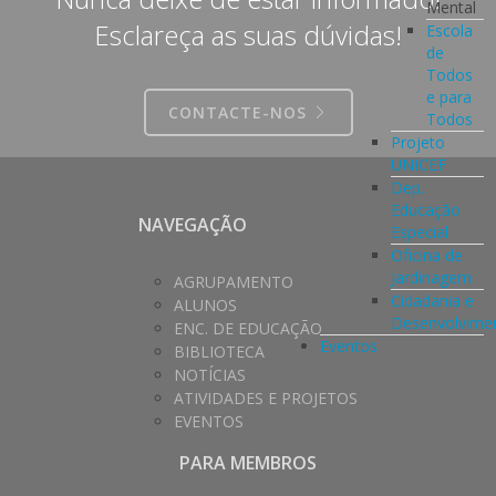
Mental
Esclareça as suas dúvidas!
Escola
de
Todos
e para
CONTACTE-NOS
Todos
Projeto
UNICEF
Dep.
Educação
NAVEGAÇÃO
Especial
Oficina de
Jardinagem
AGRUPAMENTO
Cidadania e
ALUNOS
Desenvolvime
ENC. DE EDUCAÇÃO
Eventos
BIBLIOTECA
NOTÍCIAS
ATIVIDADES E PROJETOS
EVENTOS
PARA MEMBROS