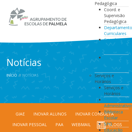
Pedagógica
Coord. e
Supervisão
Pedagógica
Departament
Curriculares
Coordenação
da Direção
de Turma
Coordenação
Notícias
de
Estabelecimen
INÍCIO
//
NOTÍCIAS
Serviços e
Horários
Serviços e
Horários
Serviços
Administrativo
Biblioteca
GIAE
INOVAR ALUNOS
INOVAR CONSULTA
Escolar
SPO
INOVAR PESSOAL
PAA
WEBMAIL
BLOGS
Educação