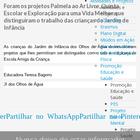
Atividades e Projetos
Foram os projetos Palmela ao Ar Livre, Quinta
Atividades e
Escolar e Exploração para uma Vida Melhor que
Projetos
distinguiram o trabalho das crianças do Jardim de
eTwinning
Erasmus
Infância
Plano Digital
Miúdos em Ação
Plano das Artes
As crianças do Jardim de Infância dos Olhos de Água desenvolveram
GD de Educação
projetos que lhes permitiram ser distinguidos com o selo e o diploma de
Física
Escola Amiga da Criança.
Promoção
Educação e
Educadora Teresa Bagorro
Saúde
JI dos Olhos de Água
Promoção
Educação e
Saúde
PES
Projeto
er
Partilhar no WhatsApp
Partilhar no Pinter
Saúde
Mental
Projeto
Saúde
Nunca deixe de estar informado!