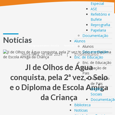
Especial
ASE
Refeitório e
Bufete
Reprografia
Papelaria
Documentação
Notícias
Alunos
De Agrupamento / Escola
Notícias Geral Home
Alunos
Documentação
terça-feira, 26 mar 2024
|
0 comentários
Enc. de Educação
Enc. de Educação
JI de Olhos de Água
Associação de
Pais
conquista, pela 2ª vez, o Selo
Associação
de Pais
e o Diploma de Escola Amiga
Orgãos
Sociais
da Criança
Documentaçã
Biblioteca
Notícias