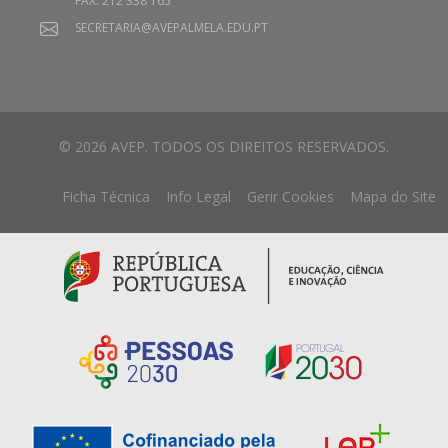
FAX: 212 338 165
SECRETARIA@AVEPALMELA.EDU.PT
© 2026 AVEP. TODOS OS DIREITOS RESERVADOS.
Ficha Técnica
Info Legal
Gerir Cookies
Mapa do Site