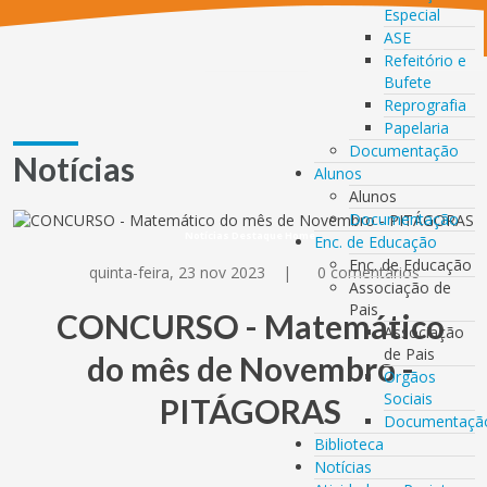
Especial
ASE
Refeitório e
Bufete
Reprografia
Papelaria
Documentação
Notícias
Alunos
Alunos
Documentação
Notícias Destaque Home
Enc. de Educação
Enc. de Educação
quinta-feira, 23 nov 2023
|
0 comentários
Associação de
Pais
CONCURSO - Matemático
Associação
de Pais
do mês de Novembro -
Orgãos
Sociais
PITÁGORAS
Documentaçã
Biblioteca
Notícias