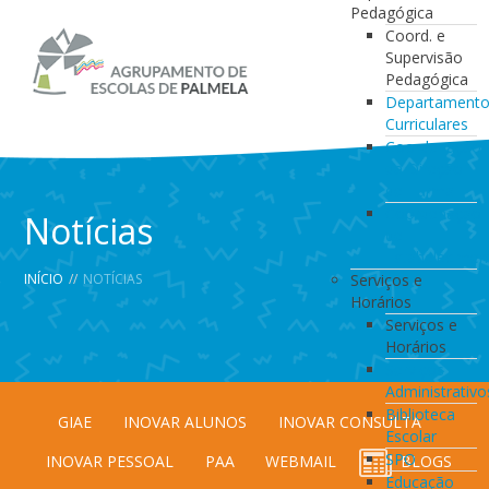
Pedagógica
Coord. e
Supervisão
Pedagógica
Departament
Curriculares
Coordenação
da Direção
de Turma
Coordenação
Notícias
de
Estabelecimen
INÍCIO
//
NOTÍCIAS
Serviços e
Horários
Serviços e
Horários
Serviços
Administrativo
Biblioteca
GIAE
INOVAR ALUNOS
INOVAR CONSULTA
Escolar
SPO
INOVAR PESSOAL
PAA
WEBMAIL
BLOGS
Educação