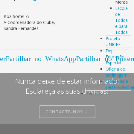
Mental
Escola
de
Boa Sorte! ☺
Todos
A Coordenadora do Clube,
e para
Sandra Fernandes
Todos
Projeto
UNICEF
Dep.
Educação
er
Partilhar no WhatsApp
Partilhar no Pinter
Especial
Oficina de
Jardinagem
Nunca deixe de estar informado!
Cidadania e
Desenvolvime
Esclareça as suas dúvidas!
Eventos
CONTACTE-NOS