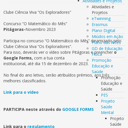
Atividades e Projetos
Atividades e
Clube Ciência Viva “Os Exploradores”
Projetos
eTwinning
Concurso “O Matemático do Mês”
Erasmus
Pitágoras-
Novembro 2023
Plano Digital
Miúdos em Ação
Participa no concurso “O Matemático do Mês” dinamizado pelo
Plano das Artes
Clube Ciência Viva “Os Exploradores”.
GD de Educação
Para isso, deverás ver o vídeo sobre Pitágoras e preencher
o
Física
Google Forms,
com a tua conta
Promoção
institucional, até dia 15 de dezembro de 2023.
Educação e
Saúde
No final do ano letivo, serão atribuídos prémios, aos três
Promoção
melhores classificados.
Educação e
Saúde
Link para o vídeo
PES
Projeto
Saúde
PARTICIPA neste através do
GOOGLE FORMS
Mental
Projeto
Saúde
Link para o
regulamento