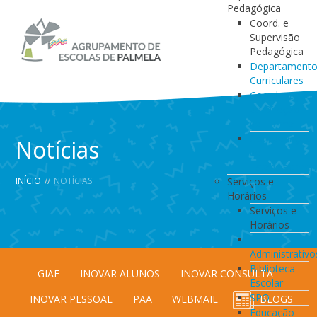
Pedagógica
Coord. e
Supervisão
Pedagógica
Departament
Curriculares
Coordenação
da Direção
de Turma
Coordenação
Notícias
de
Estabelecimen
INÍCIO
//
NOTÍCIAS
Serviços e
Horários
Serviços e
Horários
Serviços
Administrativo
Biblioteca
GIAE
INOVAR ALUNOS
INOVAR CONSULTA
Escolar
SPO
INOVAR PESSOAL
PAA
WEBMAIL
BLOGS
Educação