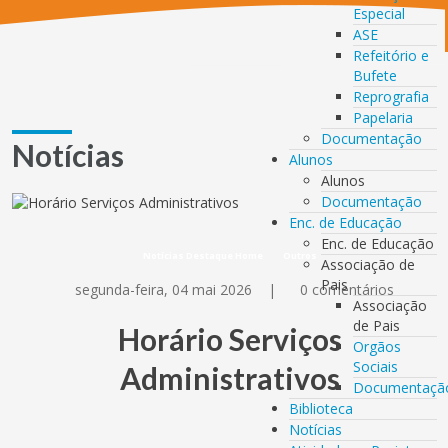
Especial
ASE
Refeitório e
Bufete
Reprografia
Papelaria
Documentação
Notícias
Alunos
Alunos
Documentação
Enc. de Educação
Enc. de Educação
Notícias Destaque Home
Outros
Associação de
Pais
segunda-feira, 04 mai 2026
|
0 comentários
Associação
de Pais
Horário Serviços
Orgãos
Sociais
Administrativos
Documentaçã
Biblioteca
Notícias