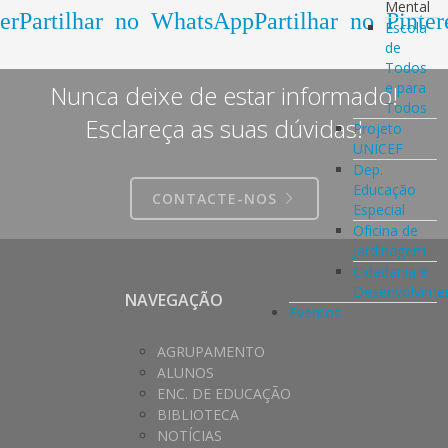
Mental
er
Partilhar no WhatsApp
Partilhar no Pinter
Escola
de
Todos
e para
Nunca deixe de estar informado!
Todos
Esclareça as suas dúvidas!
Projeto
UNICEF
Dep.
Educação
CONTACTE-NOS
Especial
Oficina de
Jardinagem
Cidadania e
Desenvolvime
NAVEGAÇÃO
Eventos
AGRUPAMENTO
ALUNOS
ENC. DE EDUCAÇÃO
BIBLIOTECA
NOTÍCIAS