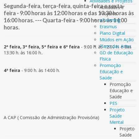
Atividades e Projetos
Segunda-feira, terça-feira, quinta-feira e sexta-
Atividades e
feira - 9:00 horas às 12:00 horas e das 13:30 horas às
Projetos
16:00 horas. --- Quarta-feira - 9:00 horas às 14:00
eTwinning
Erasmus
horas.
Plano Digital
Miúdos em Ação
Plano das Artes
2ª feira, 3ª feira, 5ª feira e 6ª feira
- 9:00 h. às 12:00 h. e das
13:30 h. às 16:00 h..
GD de Educação
Física
Promoção
4ª feira
- 9:00 h. às 14:00 h.
Educação e
Saúde
Promoção
Educação e
Saúde
PES
Projeto
Saúde
A CAP ( Comissão de Administração Provisória)
Mental
Projeto
Saúde