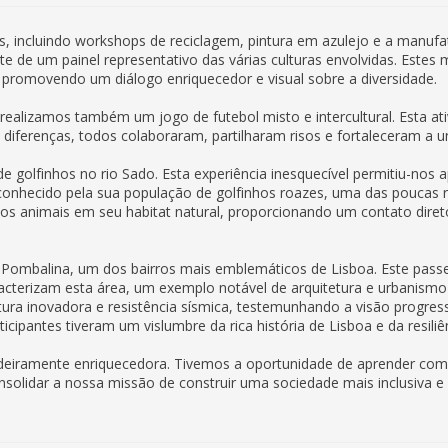
, incluindo workshops de reciclagem, pintura em azulejo e a manufat
te de um painel representativo das várias culturas envolvidas. Este
 promovendo um diálogo enriquecedor e visual sobre a diversidade.
, realizamos também um jogo de futebol misto e intercultural. Esta
iferenças, todos colaboraram, partilharam risos e fortaleceram a un
golfinhos no rio Sado. Esta experiência inesquecível permitiu-nos ap
é conhecido pela sua população de golfinhos roazes, uma das poucas 
os animais em seu habitat natural, proporcionando um contato dire
a Pombalina, um dos bairros mais emblemáticos de Lisboa. Este pass
aracterizam esta área, um exemplo notável de arquitetura e urbanismo
tura inovadora e resistência sísmica, testemunhando a visão progres
ticipantes tiveram um vislumbre da rica história de Lisboa e da resili
deiramente enriquecedora. Tivemos a oportunidade de aprender com a
onsolidar a nossa missão de construir uma sociedade mais inclusiva e