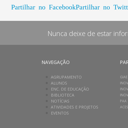
Partilhar no Facebook
Partilhar no Twitt
Nunca deixe de estar info
NAVEGAÇÃO
PA
AGRUPAMENTO
GIAE
ALUNOS
INO
ENC. DE EDUCAÇÃO
INO
BIBLIOTECA
INOV
NOTÍCIAS
PAA
ATIVIDADES E PROJETOS
ACES
EVENTOS