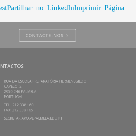
est
Partilhar no LinkedIn
Imprimir Página
CONTACTE-NOS
ONTACTOS
RUA DA ESCOLA PREPARATÓRIA HERMENEGILDO
CAPELO, 2
2950-246 PALMELA
PORTUGAL
TEL.: 212 338 160
FAX: 212 338 165
SECRETARIA@AVEPALMELA.EDU.PT