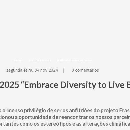
Erasmus
Notícias Alunos
Notícias Destaque Home
segunda-feira, 04 nov 2024
|
0 comentários
025 “Embrace Diversity to Live B
o imenso privilégio de ser os anfitriões do projeto Era
cionou a oportunidade de reencontrar os nossos parceir
rtantes como os estereótipos e as alterações climática