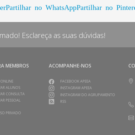
er
Partilhar no WhatsApp
Partilhar no Pinter
rmado! Esclareça as suas dúvidas!
RA MEMBROS
ACOMPANHE-NOS
C
 ONLINE
FACEBOOK APEEA
VAR ALUNOS
INSTAGRAM APEEA
VAR CONSULTA
INSTAGRAM DO AGRUPAMENTO
AR PESSOAL
RSS
SO PRIVADO