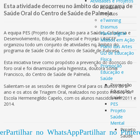
Atividades e Projetos
Esta atividade decorreu no âmbito do programa de
Atividades e
Saúde Oral do Centro de Saúde de Palmela.
Projetos
eTwinning
Erasmus
A equipa PES (Projeto de Educação para a Saúde), Cidadania e
Plano Digital
Desenvolvimento, Educação Especial e Projeto UNICEF,
Miúdos em Ação
organizou todo um conjunto de atividades no âmbito do
Plano das Artes
programa de Saúde Oral do Centro de Saúde de Palmela.
GD de Educação
Física
Esta iniciativa teve como propósito a prevenção de doenças do
Promoção
foro oral e foi dinamizada pela higienista, doutora Sónia
Educação e
Francisco, do Centro de Saúde de Palmela.
Saúde
Promoção
Salientam-se as sessões de Higiene Oral para os alunos do 5.º
Educação e
ano e os atos de Triagem Oral, realizados no posto médico da
Saúde
Escola Hermenegildo Capelo, com os alunos nascidos em 2011 e
2014.
PES
Projeto
Saúde
Mental
Projeto
er
Partilhar no WhatsApp
Partilhar no Pinter
Saúde