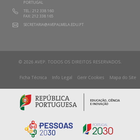
PORTUGAL
TEL.: 212 338 160
FAX: 212 338 165
SECRETARIA@AVEPALMELA.EDU.PT
© 2026 AVEP. TODOS OS DIREITOS RESERVADOS.
Ficha Técnica
Info Legal
Gerir Cookies
Mapa do Site