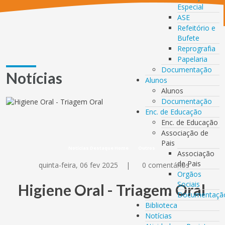
Especial
ASE
Refeitório e
Bufete
Reprografia
Papelaria
Documentação
Notícias
Alunos
Alunos
Documentação
Enc. de Educação
Enc. de Educação
Associação de
Pais
Notícias Destaque Home
Outros
Associação
de Pais
quinta-feira, 06 fev 2025
|
0 comentários
Orgãos
Sociais
Higiene Oral - Triagem Oral
Documentaçã
Biblioteca
Notícias