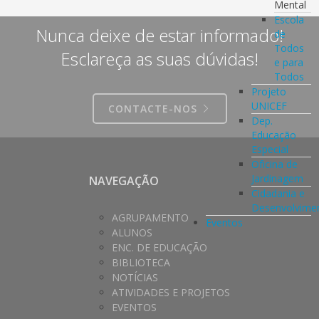
Mental
Escola
Nunca deixe de estar informado!
de
Todos
Esclareça as suas dúvidas!
e para
Todos
Projeto
UNICEF
CONTACTE-NOS
Dep.
Educação
Especial
Oficina de
Jardinagem
NAVEGAÇÃO
Cidadania e
Desenvolvime
AGRUPAMENTO
Eventos
ALUNOS
ENC. DE EDUCAÇÃO
BIBLIOTECA
NOTÍCIAS
ATIVIDADES E PROJETOS
EVENTOS