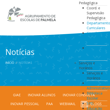
Pedagógica
Coord. e
Supervisão
Pedagógica
Departament
Curriculares
Coordenação
da Direção
de Turma
Coordenação
Notícias
de
Estabelecimen
INÍCIO
//
NOTÍCIAS
Serviços e
Horários
Serviços e
Horários
Serviços
Administrativo
Biblioteca
GIAE
INOVAR ALUNOS
INOVAR CONSULTA
Escolar
SPO
INOVAR PESSOAL
PAA
WEBMAIL
BLOGS
Educação