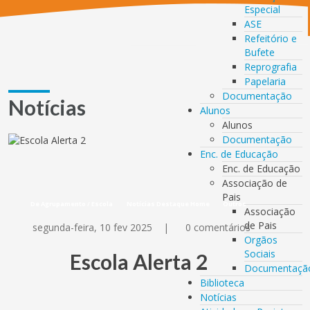
Especial
ASE
Refeitório e
Bufete
Reprografia
Papelaria
Documentação
Notícias
Alunos
Alunos
Documentação
Enc. de Educação
Enc. de Educação
Associação de
Pais
De Agrupamento / Escola
Notícias Destaque Home
Outros
Associação
de Pais
segunda-feira, 10 fev 2025
|
0 comentários
Orgãos
Sociais
Escola Alerta 2
Documentaçã
Biblioteca
Notícias