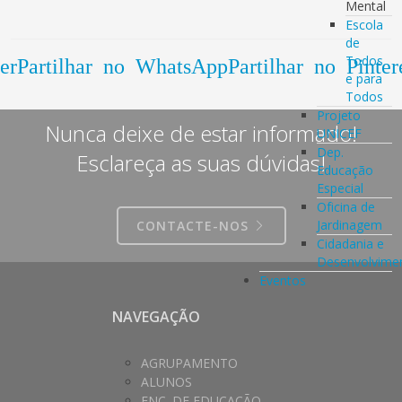
Mental
Escola
de
Todos
er
Partilhar no WhatsApp
Partilhar no Pinter
e para
Todos
Projeto
Nunca deixe de estar informado!
UNICEF
Dep.
Esclareça as suas dúvidas!
Educação
Especial
Oficina de
Jardinagem
CONTACTE-NOS
Cidadania e
Desenvolvime
Eventos
NAVEGAÇÃO
AGRUPAMENTO
ALUNOS
ENC. DE EDUCAÇÃO