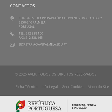
CONTACTOS
RUA DA ESCOLA PREPARATÓRIA HERMENEGILDO CAPELO, 2
2950-246 PALMELA
PORTUGAL
TEL.: 212 338 160
FAX: 212 338 165
SECRETARIA@AVEPALMELA.EDU.PT
© 2026 AVEP. TODOS OS DIREITOS RESERVADOS.
Ficha Técnica
Info Legal
Gerir Cookies
Mapa do Site