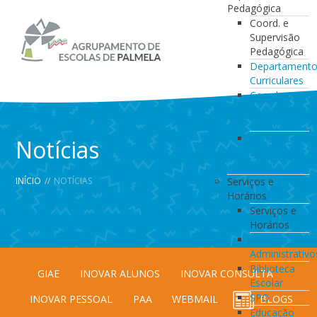
Pedagógica
Coord. e
Supervisão
Pedagógica
Departament
Curriculares
Coordenação
da Direção
de Turma
Coordenação
Notícias
de
Estabelecimen
INÍCIO
//
NOTÍCIAS
Serviços e
Horários
Serviços e
Horários
Serviços
Administrativo
Biblioteca
GIAE
INOVAR ALUNOS
INOVAR CONSULTA
Escolar
SPO
INOVAR PESSOAL
PAA
WEBMAIL
BLOGS
Educação