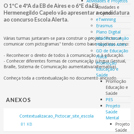
Atividades e Projetos
O 1ºC e 4ºA da EB de Aires e o 6ºE da EB
Atividades e
Hermenegildo Capelo vão apresentar a candidatura
Projetos
ao concurso Escola Alerta.
eTwinning
Erasmus
Plano Digital
Várias turmas juntaram-se para construir o projeto "Pictocar -
Miúdos em Ação
comunicar com pictogramas" tendo como base objetivos como:
Plano das Artes
GD de Educação
- Reconhecer o direito de todos à comunicação e à educação.
Física
- Conhecer diferentes formas de comunicação (Língua Gestual,
Promoção
Braille, Sistema de Comunicação aumentativa/alternativa).
Educação e
Saúde
Conheça toda a contextualização no documento anexado.
Promoção
Educação e
Saúde
1 ficheiros
ANEXOS
PES
Projeto
Saúde
Contextualizacao_Pictocar_site_escola
Mental
PDF
81 KB
Projeto
Saúde