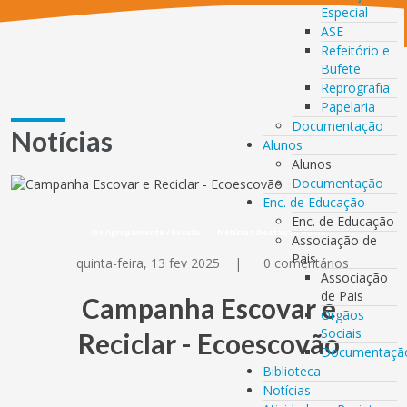
Especial
ASE
Refeitório e
Bufete
Reprografia
Papelaria
Documentação
Notícias
Alunos
Alunos
Documentação
Enc. de Educação
Enc. de Educação
De Agrupamento / Escola
Notícias Destaque Home
Associação de
Pais
quinta-feira, 13 fev 2025
|
0 comentários
Associação
de Pais
Campanha Escovar e
Orgãos
Sociais
Reciclar - Ecoescovão
Documentaçã
Biblioteca
Notícias