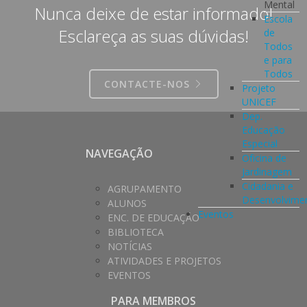
Mental
Nunca deixe de estar informado!
Escola
Esclareça as suas dúvidas!
de
Todos
e para
Todos
CONTACTE-NOS
Projeto
UNICEF
Dep.
Educação
Especial
NAVEGAÇÃO
Oficina de
Jardinagem
Cidadania e
AGRUPAMENTO
Desenvolvime
ALUNOS
Eventos
ENC. DE EDUCAÇÃO
BIBLIOTECA
NOTÍCIAS
ATIVIDADES E PROJETOS
EVENTOS
PARA MEMBROS