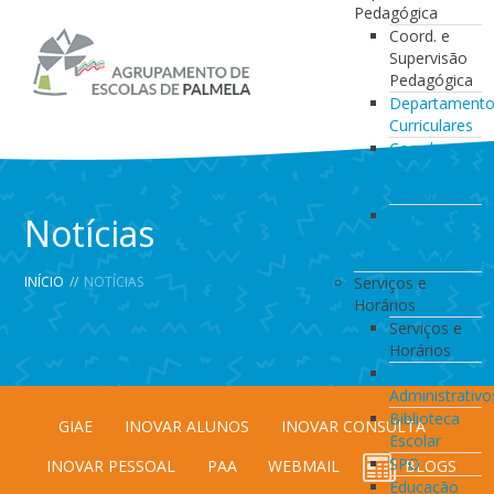
Pedagógica
Coord. e
Supervisão
Pedagógica
Departament
Curriculares
Coordenação
da Direção
de Turma
Coordenação
Notícias
de
Estabelecimen
INÍCIO
//
NOTÍCIAS
Serviços e
Horários
Serviços e
Horários
Serviços
Administrativo
Biblioteca
GIAE
INOVAR ALUNOS
INOVAR CONSULTA
Escolar
SPO
INOVAR PESSOAL
PAA
WEBMAIL
BLOGS
Educação