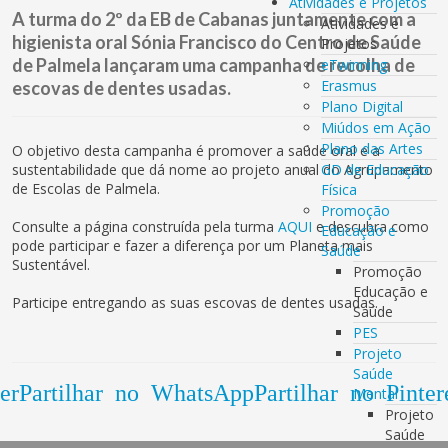
Atividades e Projetos
A turma do 2º da EB de Cabanas juntamente com a
Atividades e
higienista oral Sónia Francisco do Centro de Saúde
Projetos
de Palmela lançaram uma campanha de recolha de
eTwinning
Erasmus
escovas de dentes usadas.
Plano Digital
Miúdos em Ação
Plano das Artes
O objetivo desta campanha é promover a saúde oral e a
sustentabilidade que dá nome ao projeto anual do Agrupamento
GD de Educação
de Escolas de Palmela.
Física
Promoção
Consulte a página construída pela turma
AQUI
e descubra como
Educação e
pode participar e fazer a diferença por um Planeta mais
Saúde
Sustentável.
Promoção
Educação e
Participe entregando as suas escovas de dentes usadas.
Saúde
PES
Projeto
Saúde
er
Partilhar no WhatsApp
Partilhar no Pinter
Mental
Projeto
Saúde