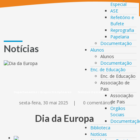
Especial
ASE
Refeitório e
Bufete
Reprografia
Papelaria
Documentação
Notícias
Alunos
Alunos
Documentação
Enc. de Educação
Enc. de Educação
Associação de
Pais
Departamentos / Grupos Disciplinares
Notícias Destaque Home
Associação
de Pais
sexta-feira, 30 mai 2025
|
0 comentários
Orgãos
Sociais
Dia da Europa
Documentaçã
Biblioteca
Notícias