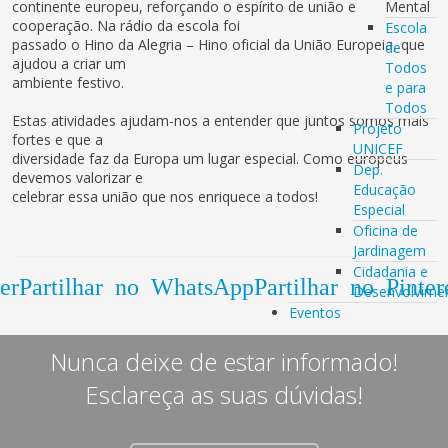
continente europeu, reforçando o espírito de união e
Mental
cooperação. Na rádio da escola foi
Escola
passado o Hino da Alegria – Hino oficial da União Europeia, que
de
ajudou a criar um
Todos
ambiente festivo.
e para
Todos
Estas atividades ajudam-nos a entender que juntos somos mais
Projeto
fortes e que a
UNICEF
diversidade faz da Europa um lugar especial. Como europeus
Dep.
devemos valorizar e
Educação
celebrar essa união que nos enriquece a todos!
Especial
Oficina de
Jardinagem
Cidadania e
er
Partilhar no WhatsApp
Partilhar no Pinter
Desenvolvime
Eventos
Nunca deixe de estar informado!
Esclareça as suas dúvidas!