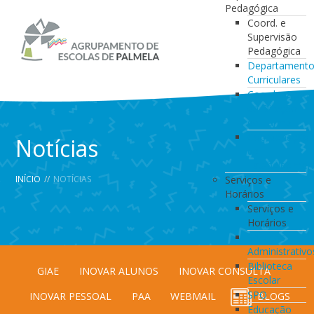
Pedagógica
Coord. e
Supervisão
Pedagógica
Departament
Curriculares
Coordenação
da Direção
de Turma
Coordenação
Notícias
de
Estabelecimen
INÍCIO
//
NOTÍCIAS
Serviços e
Horários
Serviços e
Horários
Serviços
Administrativo
Biblioteca
GIAE
INOVAR ALUNOS
INOVAR CONSULTA
Escolar
SPO
INOVAR PESSOAL
PAA
WEBMAIL
BLOGS
Educação