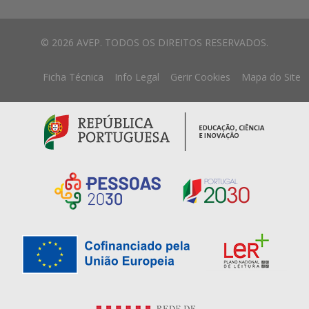
© 2026 AVEP. TODOS OS DIREITOS RESERVADOS.
Ficha Técnica
Info Legal
Gerir Cookies
Mapa do Site