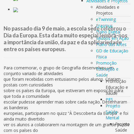
Atividades e Projetos
Atividades e
Projetos
eTwinning
Erasmus
No passado dia 9 de maio, a escola sede celebrou o
Plano Digital
Dia da Europa. Esta data muito especial lembra-nos
Miúdos em Ação
a importância da união, da paz e da solidariedade
Plano das Artes
entre os países europeus.
GD de Educação
Física
Promoção
Para comemorar, o grupo de Geografia desenvolveu um
Educação e
conjunto variado de atividades
Saúde
que foram recebidas com entusiasmo pelos alunos. Criaram
Promoção
postais com curiosidades
Educação e
sobre os países da Europa, que estiveram em exposição para
Saúde
que toda a comunidade
PES
escolar pudesse aprender mais sobre cada nação. Desenharam
Projeto
as bandeiras
Saúde
europeias, participaram no quizz “À Descoberta da Europa” e foi
Mental
ainda muito divertido
Projeto
ver os alunos a colaborarem na montagem de um grande puzzle
Saúde
com os países do