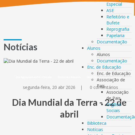
Especial
ASE
Refeitório e
Bufete
Reprografia
Papelaria
Documentação
Notícias
Alunos
Alunos
Documentação
Enc. de Educação
Enc. de Educação
De Agrupamento / Escola
Notícias Alunos
Notícias Destaque Home
Associação de
Pais
segunda-feira, 20 abr 2026
|
0 comentários
Associação
de Pais
Dia Mundial da Terra - 22 de
Orgãos
Sociais
abril
Documentaçã
Biblioteca
Notícias