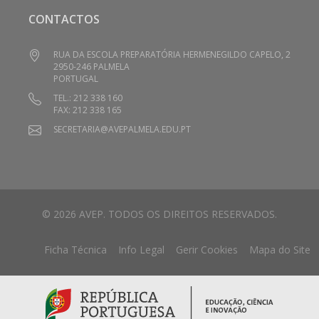
CONTACTOS
RUA DA ESCOLA PREPARATÓRIA HERMENEGILDO CAPELO, 2
2950-246 PALMELA
PORTUGAL
TEL.: 212 338 160
FAX: 212 338 165
SECRETARIA@AVEPALMELA.EDU.PT
© 2026 AVEP. TODOS OS DIREITOS RESERVADOS.
Ficha Técnica
Info Legal
Gerir Cookies
Mapa do Site