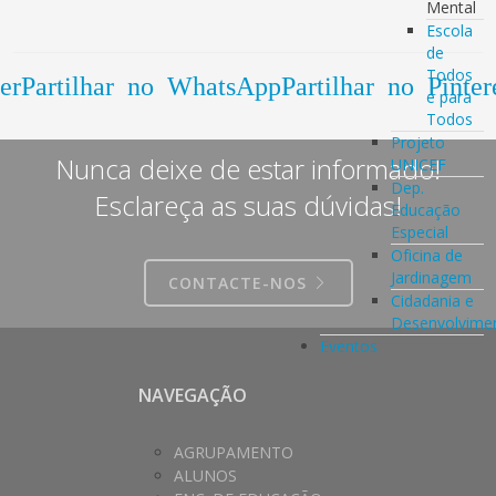
Mental
Escola
de
Todos
er
Partilhar no WhatsApp
Partilhar no Pinter
e para
Todos
Projeto
Nunca deixe de estar informado!
UNICEF
Dep.
Esclareça as suas dúvidas!
Educação
Especial
Oficina de
Jardinagem
CONTACTE-NOS
Cidadania e
Desenvolvime
Eventos
NAVEGAÇÃO
AGRUPAMENTO
ALUNOS