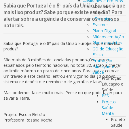
Atividades e Projetos
Sabia que Portugal é o 8º país da União Europeia que
Atividades e
mais lixo produz? Sabe porque existe este dia? Para
Projetos
alertar sobre a urgência de conservar os recursos
eTwinning
Erasmus
naturais.
Plano Digital
Miúdos em Ação
Plano das Artes
Sabia que Portugal é o 8º país da União Europeia que mais lixo
produz?
GD de Educação
Física
São mais de 3 milhões de toneladas por ano. Os aterros
Promoção
espalhados pelo território nacional, no total 32, estão a chegar
Educação e
ao limite máximo no prazo de cinco anos. Para tentar colocar
Saúde
um travão a este cenário, entrou em vigor no dia 10 o novo
Promoção
sistema de depósito e reembolso de garrafas e latas.
Educação e
Saúde
Mas podemos fazer muito mais. Pense no que pode fazer para
PES
salvar a Terra.
Projeto
Saúde
Mental
Projeto Escola Eletrão
Projeto
Professora Rosária Rocha
Saúde