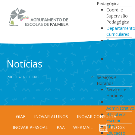
Pedagógica
Coord. e
Supervisão
Pedagógica
Departament
Curriculares
Coordenação
da Direção
de Turma
Coordenação
Notícias
de
Estabelecimen
INÍCIO
//
NOTÍCIAS
Serviços e
Horários
Serviços e
Horários
Serviços
Administrativo
Biblioteca
GIAE
INOVAR ALUNOS
INOVAR CONSULTA
Escolar
SPO
INOVAR PESSOAL
PAA
WEBMAIL
BLOGS
Educação