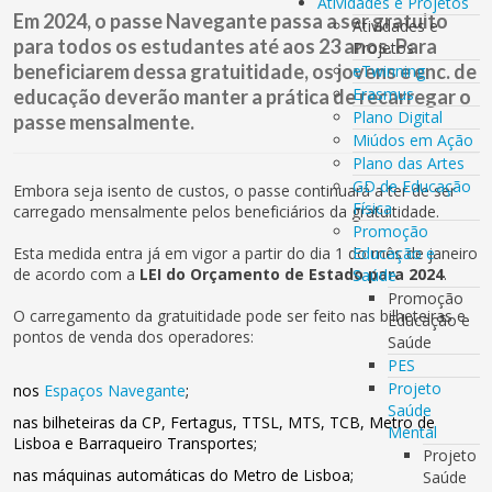
Atividades e Projetos
Em 2024, o passe Navegante passa a ser gratuito
Atividades e
para todos os estudantes até aos 23 anos. Para
Projetos
beneficiarem dessa gratuitidade, os jovens e enc. de
eTwinning
Erasmus
educação deverão manter a prática de recarregar o
Plano Digital
passe mensalmente.
Miúdos em Ação
Plano das Artes
GD de Educação
Embora seja isento de custos, o passe continuará a ter de ser
Física
carregado mensalmente pelos beneficiários da gratuitidade.
Promoção
Esta medida entra já em vigor a partir do dia 1 do mês de janeiro
Educação e
de acordo com a
LEI do Orçamento de Estado para 2024
.
Saúde
Promoção
O carregamento da gratuitidade pode ser feito nas bilheteiras e
Educação e
pontos de venda dos operadores:
Saúde
PES
Projeto
nos
Espaços Navegante
;
Saúde
nas bilheteiras da CP, Fertagus, TTSL, MTS, TCB, Metro de
Mental
Lisboa e Barraqueiro Transportes;
Projeto
nas máquinas automáticas do Metro de Lisboa;
Saúde