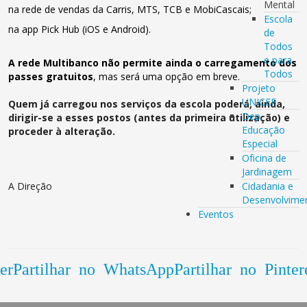
Mental
na rede de vendas da Carris, MTS, TCB e MobiCascais;
Escola
na app Pick Hub (iOS e Android).
de
Todos
e para
A rede Multibanco não permite ainda o carregamento dos
Todos
passes gratuitos
, mas será uma opção em breve.
Projeto
UNICEF
Quem já carregou nos serviços da escola poderá, ainda,
Dep.
dirigir-se a esses postos (antes da primeira utilização) e
Educação
proceder à alteração.
Especial
Oficina de
Jardinagem
A Direção
Cidadania e
Desenvolvime
Eventos
er
Partilhar no WhatsApp
Partilhar no Pinter