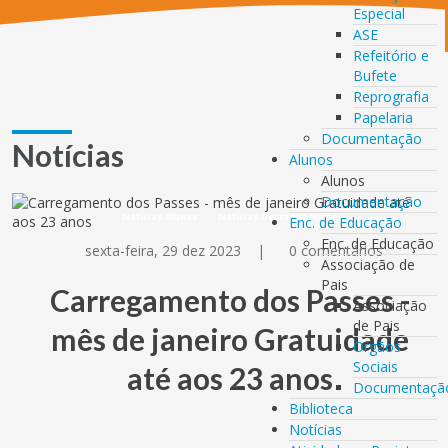
Especial
ASE
Refeitório e
Bufete
Reprografia
Papelaria
Documentação
Notícias
Alunos
Alunos
Documentação
Notícias Alunos
Notícias Destaque Home
Enc. de Educação
Enc. de Educação
sexta-feira, 29 dez 2023
|
0 comentários
Associação de
Pais
Carregamento dos Passes -
Associação
de Pais
mês de janeiro Gratuidade
Orgãos
Sociais
até aos 23 anos
Documentaçã
Biblioteca
Notícias