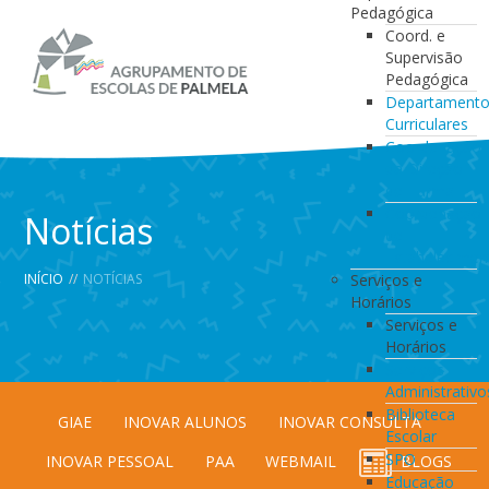
Pedagógica
Coord. e
Supervisão
Pedagógica
Departament
Curriculares
Coordenação
da Direção
de Turma
Coordenação
Notícias
de
Estabelecimen
INÍCIO
//
NOTÍCIAS
Serviços e
Horários
Serviços e
Horários
Serviços
Administrativo
Biblioteca
GIAE
INOVAR ALUNOS
INOVAR CONSULTA
Escolar
SPO
INOVAR PESSOAL
PAA
WEBMAIL
BLOGS
Educação