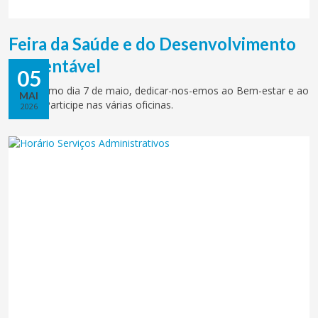
Feira da Saúde e do Desenvolvimento
Sustentável
05
No próximo dia 7 de maio, dedicar-nos-emos ao Bem-estar e ao
MAI
Futuro. Participe nas várias oficinas.
2026