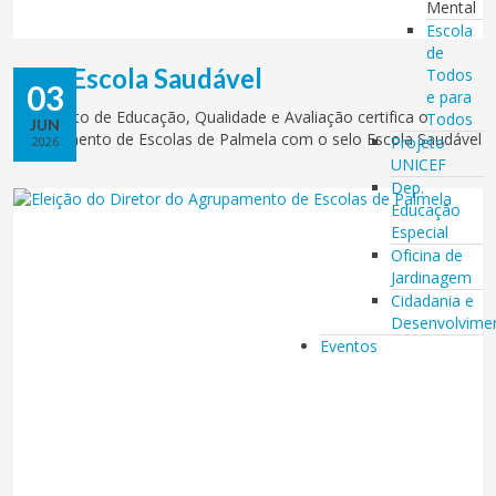
Mental
Escola
de
Selo Escola Saudável
Todos
03
e para
O Instituto de Educação, Qualidade e Avaliação certifica o
Todos
JUN
Agrupamento de Escolas de Palmela com o selo Escola Saudável
Projeto
2026
UNICEF
Dep.
Educação
Especial
Oficina de
Jardinagem
Cidadania e
Desenvolvime
Eventos