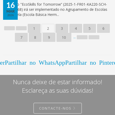
16
O projeto "EcoSkills for Tomorrow” (2025-1-FR01-KA220-SCH-
000360968) irá ser implementado no Agrupamento de Escolas
MAR
de Palmela (Escola Básica Herm...
2026
1
2
3
4
5
6
...
7
8
9
10
er
Partilhar no WhatsApp
Partilhar no Pinter
Nunca deixe de estar informado!
Esclareça as suas dúvidas!
CONTACTE-NOS