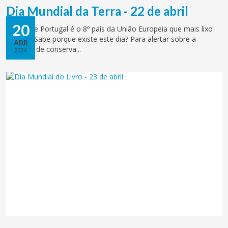
Dia Mundial da Terra - 22 de abril
20
Sabia que Portugal é o 8º país da União Europeia que mais lixo
produz? Sabe porque existe este dia? Para alertar sobre a
ABR
urgência de conserva...
2026