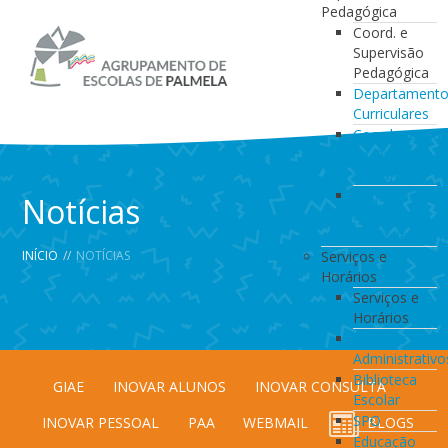
Pedagógica
Coord. e
Supervisão
Pedagógica
Departament
Curriculares
Coordenação
da Direção
de Turma
Coordenação
Notícias
de
Estabelecimen
INÍCIO
//
NOTÍCIAS
Serviços e
Horários
Serviços e
Horários
Serviços
Administrativo
Biblioteca
GIAE
INOVAR ALUNOS
INOVAR CONSULTA
Escolar
SPO
INOVAR PESSOAL
PAA
WEBMAIL
BLOGS
Educação