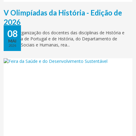
V Olimpíadas da História - Edição de
2026
08
Numa organização dos docentes das disciplinas de História e
Geografia de Portugal e de História, do Departamento de
MAI
Ciências Sociais e Humanas, rea...
2026