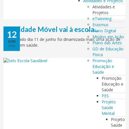
Atividades e Projetos
Atividades e
Projetos
eTwinning
Erasmus
A Unidade Móvel vai à escola...
Plano Digital
12
Miúdos em Ação
No passado dia 11 de junho foi dinamizada mais uma ação de
JUN
Plano das Artes
literacia em saúde.
2026
GD de Educação
Física
Promoção
Educação e
Saúde
Promoção
Educação e
Saúde
PES
Projeto
Saúde
Mental
Projeto
Saúde