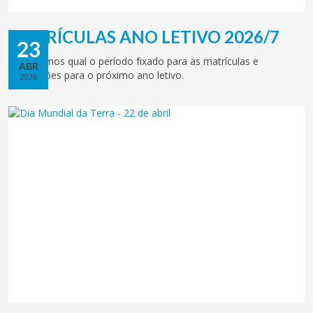
MATRÍCULAS ANO LETIVO 2026/7
23
Informamos qual o período fixado para as matrículas e
ABR
renovações para o próximo ano letivo.
2026