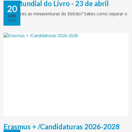
Dia Mundial do Livro - 23 de abril
20
Já conheces as miniaventuras do Eletrão? Sabes como separar o
ABR
lixo?
2026
Erasmus + /Candidaturas 2026-2028