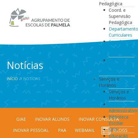
Pedagógica
Coord. e
Supervisão
Pedagógica
Departament
Curriculares
Coordenação
da Direção
de Turma
Coordenação
Notícias
de
Estabelecimen
INÍCIO
//
NOTÍCIAS
Serviços e
Horários
Serviços e
Horários
Serviços
Administrativo
Biblioteca
GIAE
INOVAR ALUNOS
INOVAR CONSULTA
Escolar
SPO
INOVAR PESSOAL
PAA
WEBMAIL
BLOGS
Educação