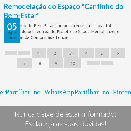
Remodelação do Espaço "Cantinho do
Bem-Estar"
05
O “Cantinho do Bem-Estar”, no polivalente da escola, foi
remodelado pela equipa do Projeto de Saúde Mental Lazer e
OUT
Bem-Estar da Comunidade Educat...
2024
1
2
3
4
5
6
...
7
8
9
10
er
Partilhar no WhatsApp
Partilhar no Pinter
Nunca deixe de estar informado!
Esclareça as suas dúvidas!