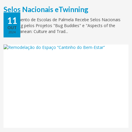
Selos Nacionais eTwinning
11
Agrupamento de Escolas de Palmela Recebe Selos Nacionais
eTwinning pelos Projetos "Bug Buddies" e "Aspects of the
OUT
Mediterranean: Culture and Trad...
2024