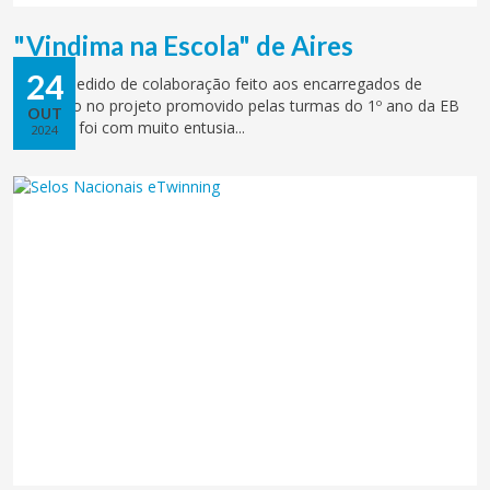
"Vindima na Escola" de Aires
24
Após o pedido de colaboração feito aos encarregados de
educação no projeto promovido pelas turmas do 1º ano da EB
OUT
de Aires, foi com muito entusia...
2024