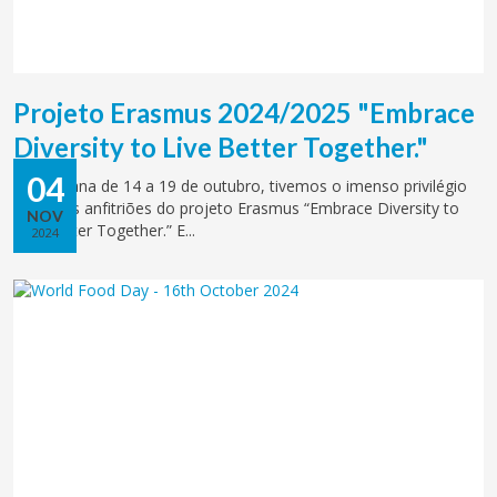
Projeto Erasmus 2024/2025 "Embrace
Diversity to Live Better Together."
04
Na semana de 14 a 19 de outubro, tivemos o imenso privilégio
de ser os anfitriões do projeto Erasmus “Embrace Diversity to
NOV
Live Better Together.” E...
2024