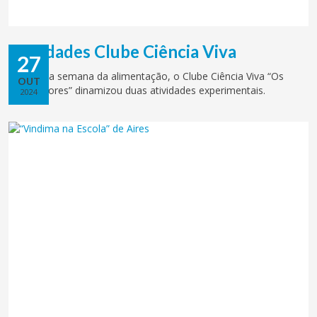
Atividades Clube Ciência Viva
27
Durante a semana da alimentação, o Clube Ciência Viva “Os
OUT
Exploradores” dinamizou duas atividades experimentais.
2024