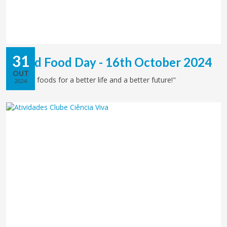
31
World Food Day - 16th October 2024
OUT
"Right to foods for a better life and a better future!"
2024