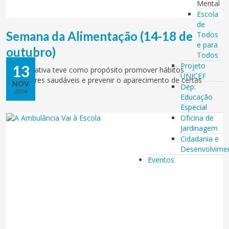
Mental
Escola
de
Semana da Alimentação (14-18 de
Todos
e para
outubro)
Todos
Projeto
13
Esta iniciativa teve como propósito promover hábitos
UNICEF
alimentares saudáveis e prevenir o aparecimento de certas
NOV
Dep.
doenças.
2024
Educação
Especial
Oficina de
Jardinagem
Cidadania e
Desenvolvime
Eventos