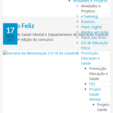
Atividades e Projetos
Atividades e
Projetos
eTwinning
Erasmus
Bairro Feliz
Plano Digital
17
Miúdos em Ação
Projeto de Saúde Mental e Departamento de Educação Especial
NOV
Plano das Artes
vence a 4ª edição do concurso
2024
GD de Educação
Física
Promoção
Educação e
Saúde
Promoção
Educação e
Saúde
PES
Projeto
Saúde
Mental
Projeto
Saúde