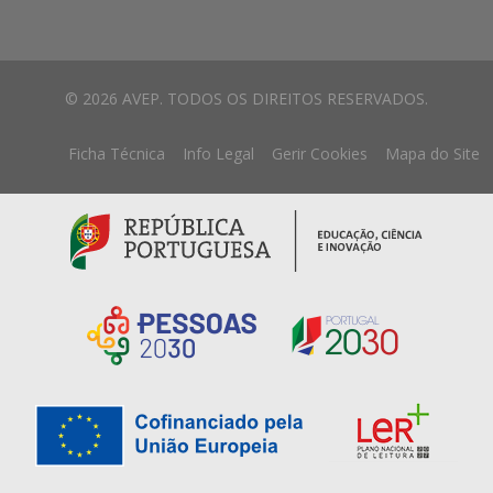
© 2026 AVEP. TODOS OS DIREITOS RESERVADOS.
Ficha Técnica
Info Legal
Gerir Cookies
Mapa do Site