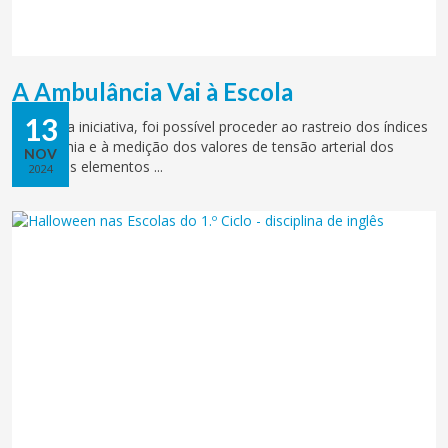
A Ambulância Vai à Escola
13
Com esta iniciativa, foi possível proceder ao rastreio dos índices
de glicemia e à medição dos valores de tensão arterial dos
NOV
diferentes elementos ...
2024