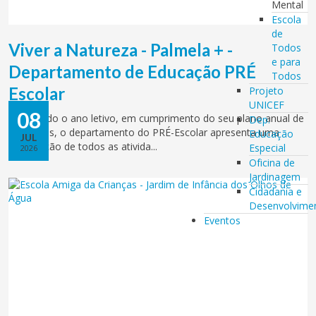
Mental
Escola
de
Viver a Natureza - Palmela + -
Todos
e para
Departamento de Educação PRÉ
Todos
Escolar
Projeto
UNICEF
08
Terminado o ano letivo, em cumprimento do seu plano anual de
Dep.
atividades, o departamento do PRÉ-Escolar apresenta uma
Educação
JUL
compilação de todos as ativida...
Especial
2026
Oficina de
Jardinagem
Cidadania e
Desenvolvime
Eventos