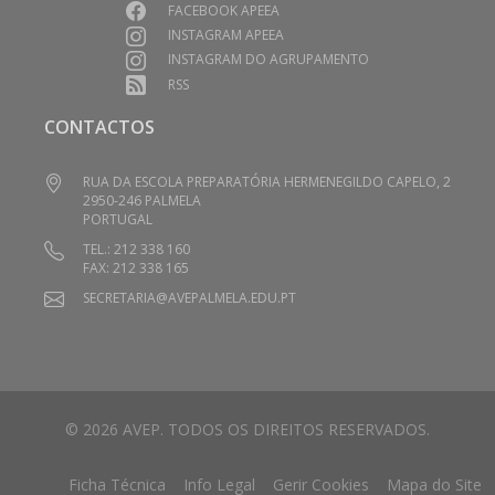
FACEBOOK APEEA
INSTAGRAM APEEA
INSTAGRAM DO AGRUPAMENTO
RSS
CONTACTOS
RUA DA ESCOLA PREPARATÓRIA HERMENEGILDO CAPELO, 2
2950-246 PALMELA
PORTUGAL
TEL.: 212 338 160
FAX: 212 338 165
SECRETARIA@AVEPALMELA.EDU.PT
© 2026 AVEP. TODOS OS DIREITOS RESERVADOS.
Ficha Técnica
Info Legal
Gerir Cookies
Mapa do Site