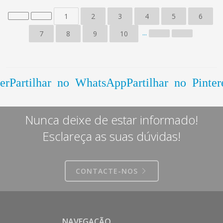
1
2
3
4
5
6
...
7
8
9
10
er
Partilhar no WhatsApp
Partilhar no Pinter
Nunca deixe de estar informado!
Esclareça as suas dúvidas!
CONTACTE-NOS
NAVEGAÇÃO