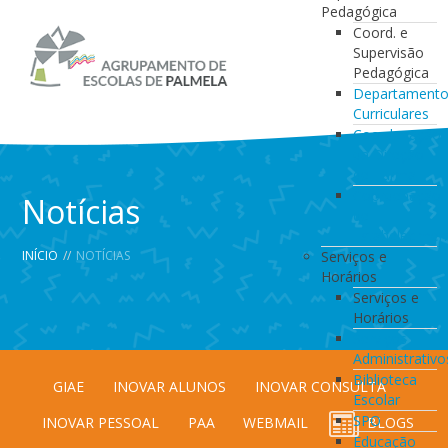
Pedagógica
Coord. e
Supervisão
Pedagógica
Departament
Curriculares
Coordenação
da Direção
de Turma
Coordenação
Notícias
de
Estabelecimen
INÍCIO
//
NOTÍCIAS
Serviços e
Horários
Serviços e
Horários
Serviços
Administrativo
Biblioteca
GIAE
INOVAR ALUNOS
INOVAR CONSULTA
Escolar
SPO
INOVAR PESSOAL
PAA
WEBMAIL
BLOGS
Educação