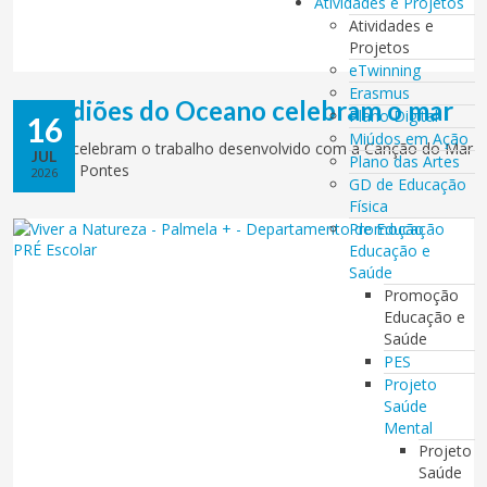
Atividades e Projetos
Atividades e
Projetos
eTwinning
Erasmus
Guardiões do Oceano celebram o mar
Plano Digital
16
Miúdos em Ação
Turmas celebram o trabalho desenvolvido com a Canção do Mar
JUL
Plano das Artes
de Dulce Pontes
2026
GD de Educação
Física
Promoção
Educação e
Saúde
Promoção
Educação e
Saúde
PES
Projeto
Saúde
Mental
Projeto
Saúde