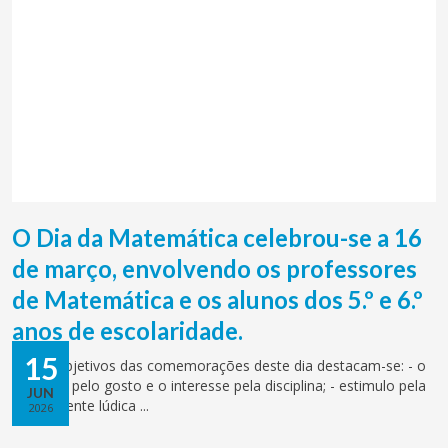
O Dia da Matemática celebrou-se a 16
de março, envolvendo os professores
de Matemática e os alunos dos 5.º e 6.º
anos de escolaridade.
15
Como objetivos das comemorações deste dia destacam-se: - o
estimulo pelo gosto e o interesse pela disciplina; - estimulo pela
JUN
componente lúdica ...
2026