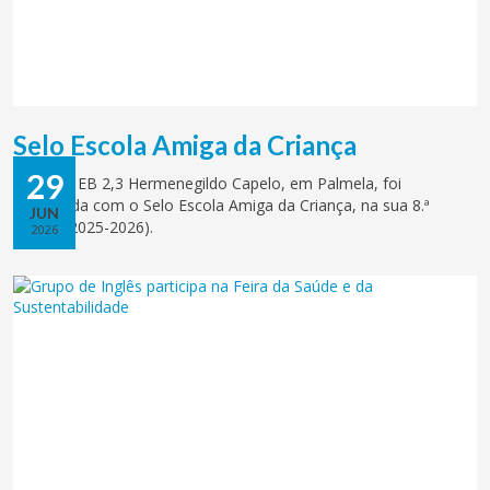
Selo Escola Amiga da Criança
29
A Escola EB 2,3 Hermenegildo Capelo, em Palmela, foi
distinguida com o Selo Escola Amiga da Criança, na sua 8.ª
JUN
edição (2025-2026).
2026