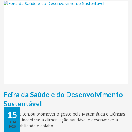
Feira da Saúde e do Desenvolvimento
Sustentável
15
Esta feira tentou promover o gosto pela Matemática e Ciências
Naturais, incentivar a alimentação saudável e desenvolver a
JUN
responsabilidade e colabo...
2026