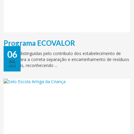
Programa ECOVALOR
06
Escolas distinguidas pelo contributo dos estabelecimento de
ensino para a correta separação e encaminhamento de resíduos
JUL
recicláveis, reconhecendo ...
2026