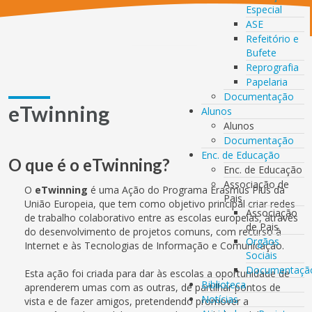
Especial
ASE
Refeitório e
Bufete
Reprografia
Papelaria
Documentação
eTwinning
Alunos
Alunos
Documentação
Enc. de Educação
O que é o eTwinning?
Enc. de Educação
Associação de
O
eTwinning
é uma Ação do Programa Erasmus Plus da
Pais
União Europeia, que tem como objetivo principal criar redes
Associação
de trabalho colaborativo entre as escolas europeias, através
de Pais
do desenvolvimento de projetos comuns, com recurso à
Orgãos
Internet e às Tecnologias de Informação e Comunicação.
Sociais
Documentaçã
Esta ação foi criada para dar às escolas a oportunidade de
Biblioteca
aprenderem umas com as outras, de partilhar pontos de
Notícias
vista e de fazer amigos, pretendendo promover a