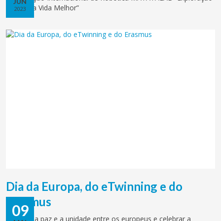
JUN
para uma Vida Melhor”
2023
Dia da Europa, do eTwinning e do
Erasmus
09
Celebrar a paz e a unidade entre os europeus e celebrar a