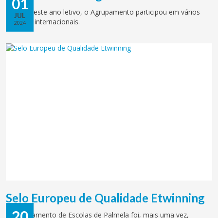
01
Durante este ano letivo, o Agrupamento participou em vários
JUL
projetos internacionais.
2024
Selo Europeu de Qualidade Etwinning
20
O Agrupamento de Escolas de Palmela foi, mais uma vez,