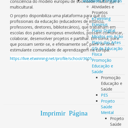
Atividades e Projetos
consciência do modelo europeu de sociedade multilingue e
Atividades e
multicultural.
Projetos
O projeto disponibiliza uma plataforma para que os
eTwinning
profissionais da educação (educadores de infância,
Erasmus
professores, diretores, bibliotecários), que trabalham em
Plano Digital
escolas dos países europeus envolvidos, possam comunicar,
Miúdos em Ação
colaborar, desenvolver projetos e partilhar. Em suma, para
Plano das Artes
que possam sentir-se, e efetivamente ser, parte de uma
GD de Educação
estimulante comunidade de aprendizagem na Europa.
Física
https://live.etwinning.net/profile/school/3605
Promoção
Educação e
Saúde
Promoção
Educação e
Saúde
PES
Projeto
Saúde
Imprimir Página
Mental
Projeto
Saúde