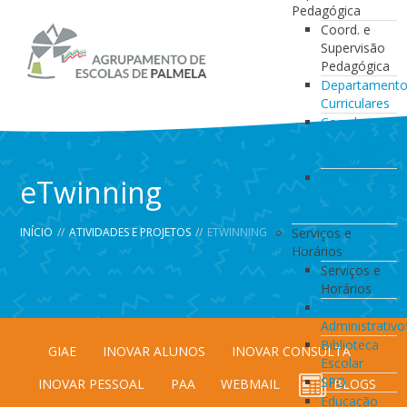
Pedagógica
Coord. e
Supervisão
Pedagógica
Departament
Curriculares
Coordenação
da Direção
de Turma
Coordenação
eTwinning
de
Estabelecimen
INÍCIO
//
ATIVIDADES E PROJETOS
//
ETWINNING
Serviços e
Horários
Serviços e
Horários
Serviços
Administrativo
Biblioteca
GIAE
INOVAR ALUNOS
INOVAR CONSULTA
Escolar
SPO
INOVAR PESSOAL
PAA
WEBMAIL
BLOGS
Educação