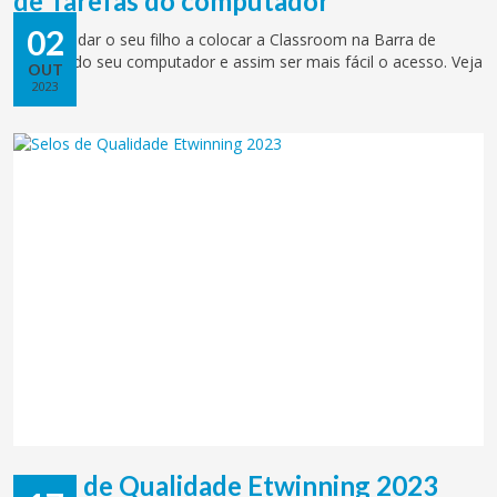
de Tarefas do computador
02
Pode ajudar o seu filho a colocar a Classroom na Barra de
Tarefas do seu computador e assim ser mais fácil o acesso. Veja
OUT
o vídeo.
2023
Selos de Qualidade Etwinning 2023