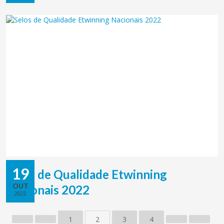
19
Selos de Qualidade Etwinning
OUT
Nacionais 2022
2022
1
2
3
4