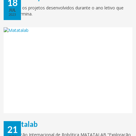
18
Conheça os projetos desenvolvidos durante o ano letivo que
JUL
agora termina.
2023
Matatalab
21
Competição Internacional de Robótica MATATALAB “Exploração