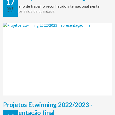
17
Mais um ano de trabalho reconhecido internacionalmente
SET
através dos selos de qualidade.
2023
Projetos Etwinning 2022/2023 -
apresentação final