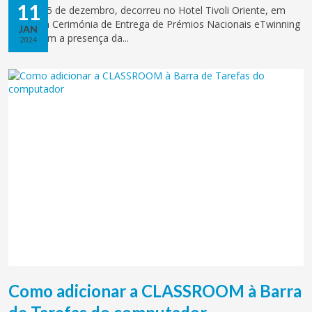
11
No dia 15 de dezembro, decorreu no Hotel Tivoli Oriente, em
Lisboa, a Cerimónia de Entrega de Prémios Nacionais eTwinning
JAN
2023, com a presença da...
2024
Como adicionar a CLASSROOM à Barra