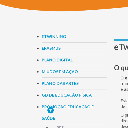
ETWINNING
eTw
ERASMUS
PLANO DIGITAL
O qu
MIÚDOS EM AÇÃO
O
e
PLANO DAS ARTES
tra
e à
GD DE EDUCAÇÃO FÍSICA
Est
de 
PROMOÇÃO EDUCAÇÃO E
O p
SAÚDE
dir
des
PES