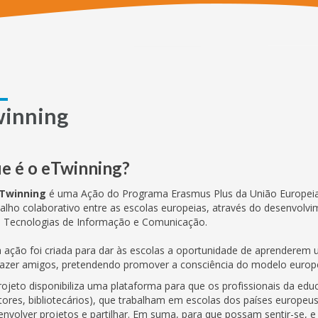
inning
e é o eTwinning?
Twinning
é uma Ação do Programa Erasmus Plus da União Europeia, 
balho colaborativo entre as escolas europeias, através do desenvolv
s Tecnologias de Informação e Comunicação.
a ação foi criada para dar às escolas a oportunidade de aprenderem u
fazer amigos, pretendendo promover a consciência do modelo europeu 
rojeto disponibiliza uma plataforma para que os profissionais da edu
etores, bibliotecários), que trabalham em escolas dos países europeu
envolver projetos e partilhar. Em suma, para que possam sentir-se, e