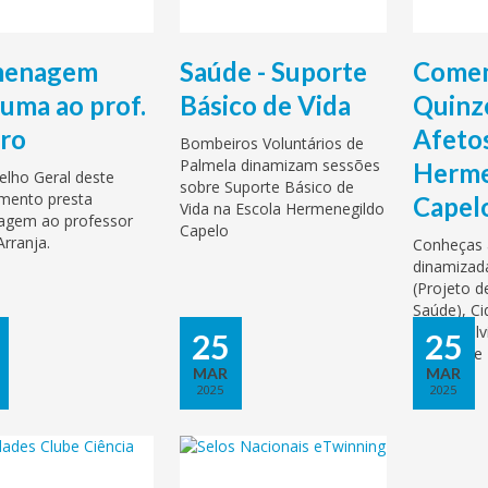
enagem
Saúde - Suporte
Comem
uma ao prof.
Básico de Vida
Quinz
ro
Afetos
Bombeiros Voluntários de
Palmela dinamizam sessões
Herme
lho Geral deste
sobre Suporte Básico de
mento presta
Capel
Vida na Escola Hermenegildo
gem ao professor
Capelo
Arranja.
Conheças a
dinamizad
(Projeto d
Saúde), Ci
Desenvolv
25
25
Especial e 
MAR
MAR
2025
2025