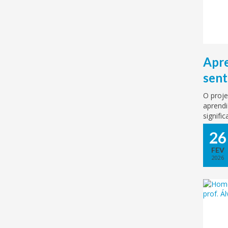
Apr
sent
O proj
aprend
signifi
os sent
26
o respe
FEV
2026