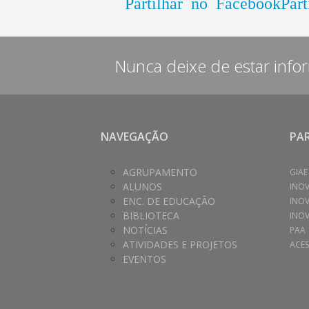
Partilhar no Facebook
Part
Nunca deixe de estar info
NAVEGAÇÃO
PA
AGRUPAMENTO
GIAE
ALUNOS
INO
ENC. DE EDUCAÇÃO
INO
BIBLIOTECA
INOV
NOTÍCIAS
PAA
ATIVIDADES E PROJETOS
ACES
EVENTOS