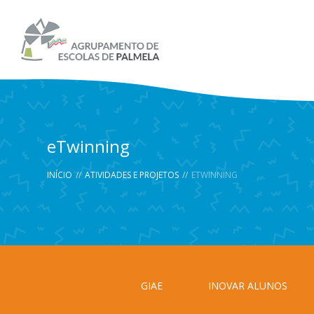
eTwinning
INÍCIO
//
ATIVIDADES E PROJETOS
//
ETWINNING
GIAE
INOVAR ALUNOS