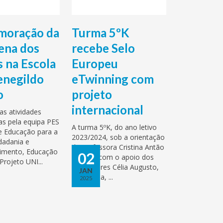
oração da
Turma 5ºK
ena dos
recebe Selo
 na Escola
Europeu
negildo
eTwinning com
o
projeto
internacional
s atividades
as pela equipa PES
A turma 5ºK, do ano letivo
e Educação para a
2023/2024, sob a orientação
dadania e
da professora Cristina Antão
imento, Educação
02
Costa e com o apoio dos
Projeto UNI...
professores Célia Augusto,
JAN
Dina Faria, ...
2025