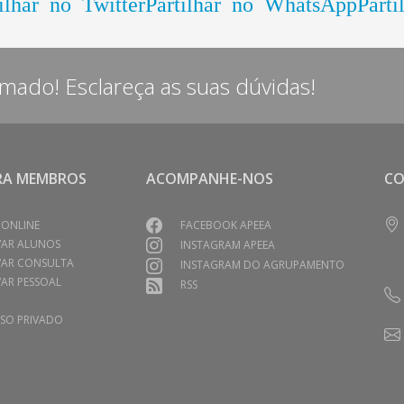
ilhar no Twitter
Partilhar no WhatsApp
Parti
rmado! Esclareça as suas dúvidas!
RA MEMBROS
ACOMPANHE-NOS
C
 ONLINE
FACEBOOK APEEA
VAR ALUNOS
INSTAGRAM APEEA
VAR CONSULTA
INSTAGRAM DO AGRUPAMENTO
AR PESSOAL
RSS
SO PRIVADO