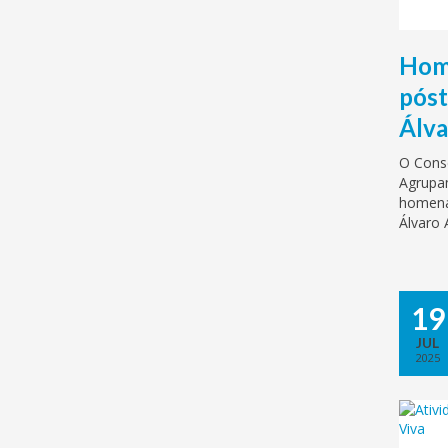
Hom
póst
Álva
O Conse
Agrupa
homena
Álvaro 
19
JUL
2025