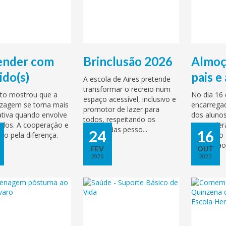
ender com
Brinclusão 2026
Almoç
ido(s)
pais e
A escola de Aires pretende
transformar o recreio num
eto mostrou que a
No dia 16 
espaço acessível, inclusivo e
izagem se torna mais
encarrega
promotor de lazer para
cativa quando envolve
dos alunos 
todos, respeitando os
idos. A cooperação e
responder
direitos das pesso...
24
16
ito pela diferença.
equipa do 
Promoção 
FEV
OUT
2026
2025