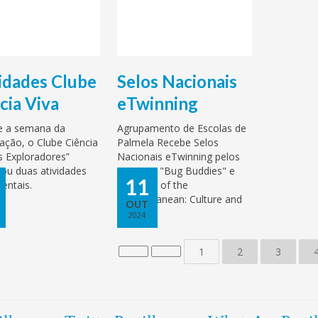
idades Clube
Selos Nacionais
cia Viva
eTwinning
e a semana da
Agrupamento de Escolas de
ação, o Clube Ciência
Palmela Recebe Selos
s Exploradores”
Nacionais eTwinning pelos
ou duas atividades
Projetos "Bug Buddies" e
11
entais.
"Aspects of the
Mediterranean: Culture and
OUT
Trad...
2024
1
2
3