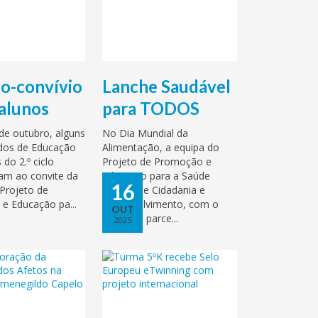
o-convívio
Lanche Saudável
 alunos
para TODOS
de outubro, alguns
No Dia Mundial da
dos de Educação
Alimentação, a equipa do
do 2.º ciclo
Projeto de Promoção e
am ao convite da
Educação para a Saúde
16
Projeto de
(PES) e de Cidadania e
e Educação pa...
Desenvolvimento, com o
OUT
apoio do parce...
2025