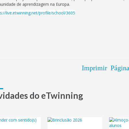
unidade de aprendizagem na Europa.
s://live.etwinning.net/profile/school/3605
Imprimir Págin
vidades do eTwinning