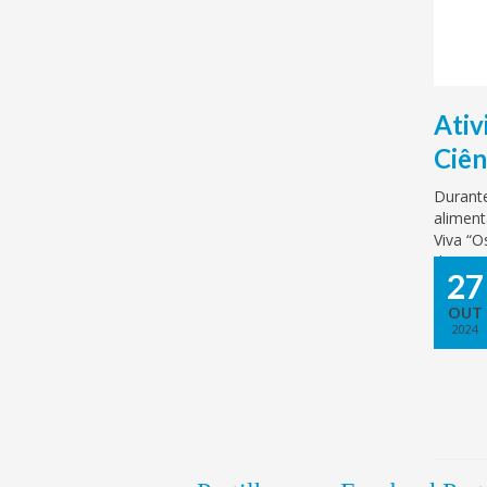
Ativ
Ciên
Durant
aliment
Viva “O
dinamiz
27
experim
OUT
2024