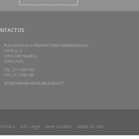
ONTACTOS
RUA DA ESCOLA PREPARATÓRIA HERMENEGILDO
CAPELO, 2
2950-246 PALMELA
PORTUGAL
TEL.: 212 338 160
FAX: 212 338 165
SECRETARIA@AVEPALMELA.EDU.PT
 Técnica
Info Legal
Gerir Cookies
Mapa do Site