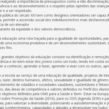
 realçando a importância de pressupostos como a não discriminação, o 
vência e ao desenvolvimento e o respeito pelas opiniões das crianças, 
ar e a ser respeitado.
a pública do século XXI tem como desígnios orientadores ser capaz 
va, permitir a ascensão social dos indivíduos/nichos mais desfavorecido
cia de um elevador
garante da equidade e dos valores democráticos.
 educação uma rota traçada para a igualdade de oportunidades, par
de uma economia produtiva e de um desenvolvimento sustentável, de
ses fins.
grandes objetivos da educação consiste na identificação e remoção
rância e do bem-estar dos jovens como um todo, tendo em conta os 
er a conhecer, aprender a fazer, aprender a viver com os outros, apre
 a escola ao serviço de uma educação de qualidade, projetos de int
o, lazer, direitos humanos, afetos, sexualidade e igualdade de géne
lvimento de cidadãos e sociedades saudáveis, sustentáveis e felize
ios, das áreas de competência e valores definidos no Perfil dos Aluno
 objetivos definidos pela OMS para a Saúde e Bem- Estar na Europa,
 sobre Promoção da Saúde (2016), para os ODS (Agenda 2030) e par
ia, para valorizar a diversidade, potenciando a autodeterminação e
ais (conhecimentos, capacidades e atitudes a desenvolver por todo