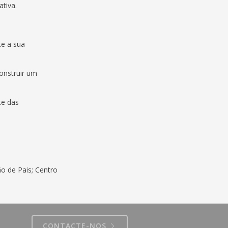
tiva.
te a sua
onstruir um
te das
o de Pais; Centro
CONTACTE-NOS