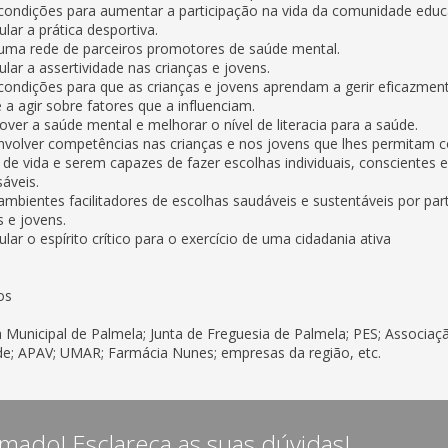
 condições para aumentar a participação na vida da comunidade educa
ular a prática desportiva.
 uma rede de parceiros promotores de saúde mental.
ular a assertividade nas crianças e jovens.
 condições para que as crianças e jovens aprendam a gerir eficazmen
 a agir sobre fatores que a influenciam.
ver a saúde mental e melhorar o nível de literacia para a saúde.
volver competências nas crianças e nos jovens que lhes permitam c
 de vida e serem capazes de fazer escolhas individuais, conscientes e
áveis.
 ambientes facilitadores de escolhas saudáveis e sustentáveis por par
s e jovens.
ular o espírito crítico para o exercício de uma cidadania ativa
os
Municipal de Palmela; Junta de Freguesia de Palmela; PES; Associaçã
e; APAV; UMAR; Farmácia Nunes; empresas da região, etc.
rmado! Esclareça as suas dúvidas!