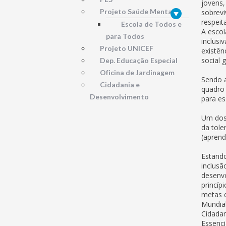
jovens,
Projeto Saúde Mental
sobrevi
respeit
Escola de Todos e
A escol
para Todos
inclusi
Projeto UNICEF
existên
social 
Dep. Educação Especial
Oficina de Jardinagem
Sendo a
Cidadania e
quadro 
Desenvolvimento
para es
Um dos 
da tole
(aprend
Estando
inclusã
desenvo
princíp
metas e
Mundial
Cidadan
Essenci