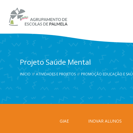
Projeto Saúde Mental
INÍCIO
//
ATIVIDADES E PROJETOS
//
PROMOÇÃO EDUCAÇÃO E SAÚ
GIAE
INOVAR ALUNOS