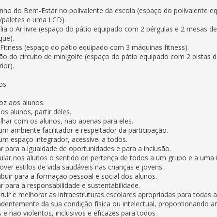
inho do Bem-Estar no polivalente da escola (espaço do polivalente 
/paletes e uma LCD).
úlia o Ar livre (espaço do pátio equipado com 2 pérgulas e 2 mesas de
que).
 Fitness (espaço do pátio equipado com 3 máquinas fitness).
ção do circuito de minigolfe (espaço do pátio equipado com 2 pistas d
ior).
os
oz aos alunos.
os alunos, partir deles.
lhar com os alunos, não apenas para eles.
 um ambiente facilitador e respeitador da participação.
 um espaço integrador, acessível a todos.
r para a igualdade de oportunidades e para a inclusão.
ular nos alunos o sentido de pertença de todos a um grupo e a uma i
ver estilos de vida saudáveis nas crianças e jovens.
ibuir para a formação pessoal e social dos alunos.
r para a responsabilidade e sustentabilidade.
ruir e melhorar as infraestruturas escolares apropriadas para todas a
dentemente da sua condição física ou intelectual, proporcionando 
 e não violentos, inclusivos e eficazes para todos.