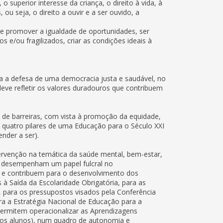
superior interesse da criança, o direito à vida, à
ou seja, o direito a ouvir e a ser ouvido, a
de promover a igualdade de oportunidades, ser
s e/ou fragilizados, criar as condições ideais à
a a defesa de uma democracia justa e saudável, no
ve refletir os valores duradouros que contribuem
 de barreiras, com vista à promoção da equidade,
quatro pilares de uma Educação para o Século XXI
nder a ser).
ervenção na temática da saúde mental, bem-estar,
ro desempenham um papel fulcral no
s e contribuem para o desenvolvimento dos
s à Saída da Escolaridade Obrigatória, para as
 para os pressupostos visados pela Conferência
a a Estratégia Nacional de Educação para a
 permitem operacionalizar as Aprendizagens
s os alunos), num quadro de autonomia e