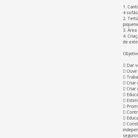
1. Cant
4 sofás
2. Tert
piqueni
3. Área
4. Cria
de exter
Objetiv
 Dar v
 Ouvir 
 Traba
 Criar
 Criar
 Educa
 Estim
 Promo
 Contr
 Educa
 Const
indepen
seguros