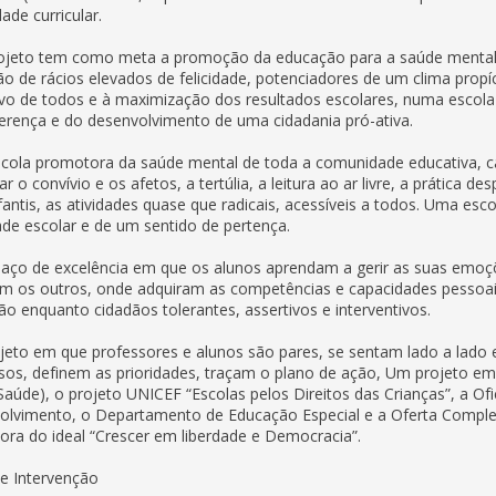
idade curricular.
rojeto tem como meta a promoção da educação para a saúde mental 
o de rácios elevados de felicidade, potenciadores de um clima propí
vo de todos e à maximização dos resultados escolares, numa escola 
ferença e do desenvolvimento de uma cidadania pró-ativa.
ola promotora da saúde mental de toda a comunidade educativa, capa
giar o convívio e os afetos, a tertúlia, a leitura ao ar livre, a prática 
fantis, as atividades quase que radicais, acessíveis a todos. Uma 
ade escolar e de um sentido de pertença.
ço de excelência em que os alunos aprendam a gerir as suas emoçõe
m os outros, onde adquiram as competências e capacidades pessoais
o enquanto cidadãos tolerantes, assertivos e interventivos.
eto em que professores e alunos são pares, se sentam lado a lado e
os, definem as prioridades, traçam o plano de ação, Um projeto e
Saúde), o projeto UNICEF “Escolas pelos Direitos das Crianças”, a Of
lvimento, o Departamento de Educação Especial e a Oferta Compleme
ra do ideal “Crescer em liberdade e Democracia”.
e Intervenção