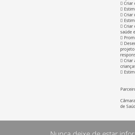
 Criar
 Estim
 Criar
 Estim
 Criar
saúde e
 Promo
 Desen
projeto
respons
 Criar
criança
 Estim
Parceir
Câmara 
de Saúd
Nunca deixe de estar info