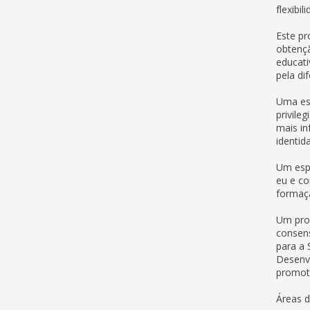
flexibil
Este p
obtençã
educati
pela di
Uma esc
privile
mais in
identid
Um espa
eu e co
formaçã
Um proj
consens
para a 
Desenvo
promoto
Áreas d