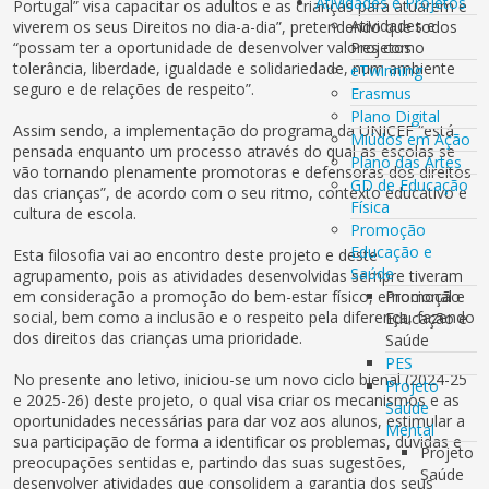
Atividades e Projetos
Portugal” visa capacitar os adultos e as crianças para atuarem e
Atividades e
viverem os seus Direitos no dia-a-dia”, pretendendo que todos
“possam ter a oportunidade de desenvolver valores como
Projetos
tolerância, liberdade, igualdade e solidariedade, num ambiente
eTwinning
seguro e de relações de respeito”.
Erasmus
Plano Digital
Assim sendo, a implementação do programa da UNICEF “está
Miúdos em Ação
pensada enquanto um processo através do qual as escolas se
Plano das Artes
vão tornando plenamente promotoras e defensoras dos direitos
GD de Educação
das crianças”, de acordo com o seu ritmo, contexto educativo e
Física
cultura de escola.
Promoção
Educação e
Esta filosofia vai ao encontro deste projeto e deste
Saúde
agrupamento, pois as atividades desenvolvidas sempre tiveram
em consideração a promoção do bem-estar físico, emocional e
Promoção
social, bem como a inclusão e o respeito pela diferença, fazendo
Educação e
dos direitos das crianças uma prioridade.
Saúde
PES
No presente ano letivo, iniciou-se um novo ciclo bienal (2024-25
Projeto
e 2025-26) deste projeto, o qual visa criar os mecanismos e as
Saúde
oportunidades necessárias para dar voz aos alunos, estimular a
Mental
sua participação de forma a identificar os problemas, dúvidas e
Projeto
preocupações sentidas e, partindo das suas sugestões,
Saúde
desenvolver atividades que consolidem a garantia dos seus