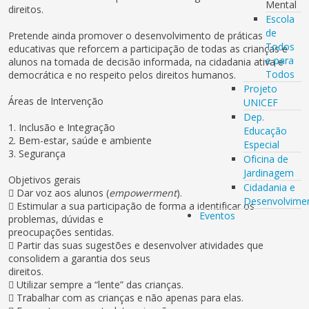
Mental
direitos.
Escola
de
Pretende ainda promover o desenvolvimento de práticas
Todos
educativas que reforcem a participação de todas as crianças e
e para
alunos na tomada de decisão informada, na cidadania ativa e
Todos
democrática e no respeito pelos direitos humanos.
Projeto
Áreas de Intervenção
UNICEF
Dep.
1. Inclusão e Integração
Educação
2. Bem-estar, saúde e ambiente
Especial
3. Segurança
Oficina de
Jardinagem
Objetivos gerais
Cidadania e
 Dar voz aos alunos (
empowerment
).
Desenvolvime
 Estimular a sua participação de forma a identificar os
Eventos
problemas, dúvidas e
preocupações sentidas.
 Partir das suas sugestões e desenvolver atividades que
consolidem a garantia dos seus
direitos.
 Utilizar sempre a “lente” das crianças.
 Trabalhar com as crianças e não apenas para elas.