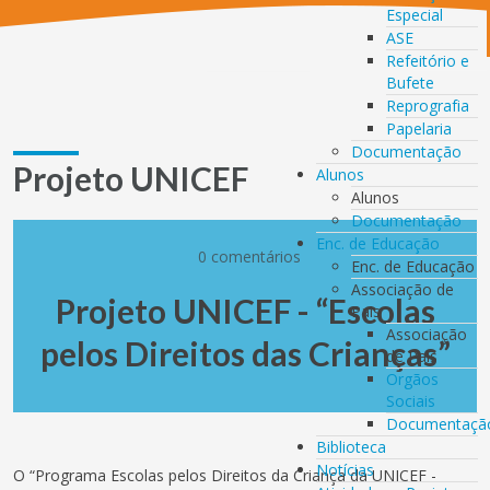
Especial
ASE
Refeitório e
Bufete
Reprografia
Papelaria
Documentação
Projeto UNICEF
Alunos
Alunos
Documentação
Enc. de Educação
0 comentários
Enc. de Educação
Associação de
Projeto UNICEF - “Escolas
Pais
Associação
pelos Direitos das Crianças”
de Pais
Orgãos
Sociais
Documentaçã
Biblioteca
Notícias
O “Programa Escolas pelos Direitos da Criança da UNICEF -