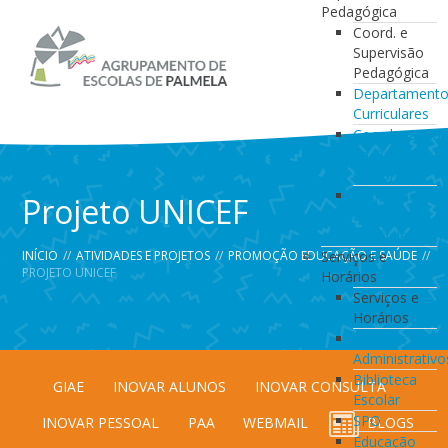
Pedagógica
Coord. e
Supervisão
Pedagógica
Departament
Curriculares
Coordenação
da Direção
de Turma
Coordenação
Projeto UNICEF
de
Estabelecimen
INÍCIO
//
ATIVIDADES E PROJETOS
//
PROMOÇÃO EDUCAÇÃO E SAÚDE
Serviços e
//
PROJETO UNICEF
Horários
Serviços e
Horários
Serviços
Administrativo
Biblioteca
GIAE
INOVAR ALUNOS
INOVAR CONSULTA
Escolar
SPO
INOVAR PESSOAL
PAA
WEBMAIL
BLOGS
Educação