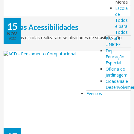
Mental
Escola
de
Todos
15
Dia das Acessibilidades
e para
Todos
NOV
Nas várias escolas realizaram-se atividades de sensibilização.
Projeto
2022
UNICEF
Dep.
Educação
Especial
Oficina de
Jardinagem
Cidadania e
Desenvolvime
Eventos