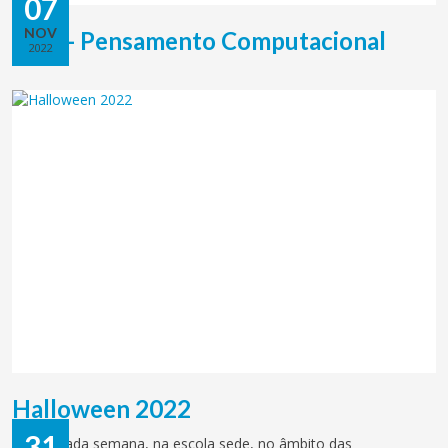
07
NOV
ACD - Pensamento Computacional
2022
Halloween 2022
31
Na passada semana, na escola sede, no âmbito das