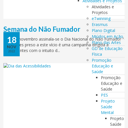
Atividades e Projetos
Atividades e
Projetos
eTwinning
Erasmus
Semana do Não Fumador
Plano Digital
Miúdos em Ação
18
A 17 de novembro assinala-se o Dia Nacional do Não Fumador "
Plano das Artes
Não fiques preso a este vício é uma campanha dirigida a
NOV
GD de Educação
adolescentes com o intuito d...
2022
Física
Promoção
Educação e
Saúde
Promoção
Educação e
Saúde
PES
Projeto
Saúde
Mental
Projeto
Saúde