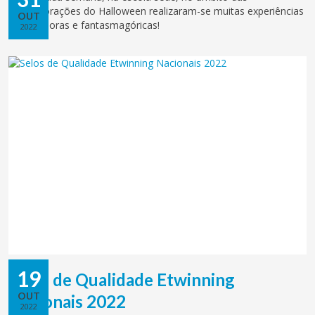
comemorações do Halloween realizaram-se muitas experiências
OUT
assustadoras e fantasmagóricas!
2022
19
Selos de Qualidade Etwinning
OUT
Nacionais 2022
2022