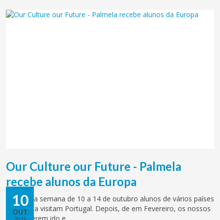
Our Culture our Future - Palmela
recebe alunos da Europa
10
Durante a semana de 10 a 14 de outubro alunos de vários países
da Europa visitam Portugal. Depois, de em Fevereiro, os nossos
OUT
alunos terem ido e...
2022