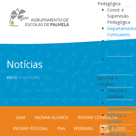
Pedagógica
Coord. e
Supervisão
Pedagógica
Departament
Curriculares
Coordenação
da Direção
de Turma
Coordenação
Notícias
de
Estabelecimen
INÍCIO
//
NOTÍCIAS
Serviços e
Horários
Serviços e
Horários
Serviços
Administrativo
Biblioteca
GIAE
INOVAR ALUNOS
INOVAR CONSULTA
Escolar
SPO
INOVAR PESSOAL
PAA
WEBMAIL
BLOGS
Educação