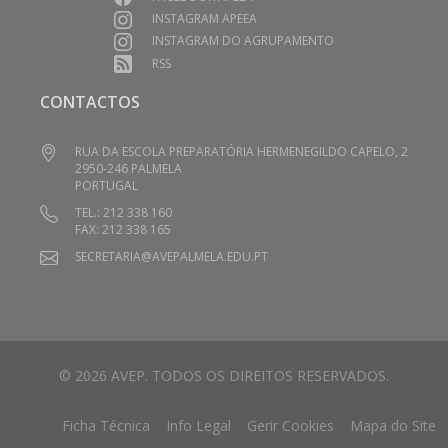
INSTAGRAM APEEA
INSTAGRAM DO AGRUPAMENTO
RSS
CONTACTOS
RUA DA ESCOLA PREPARATÓRIA HERMENEGILDO CAPELO, 2
2950-246 PALMELA
PORTUGAL
TEL.: 212 338 160
FAX: 212 338 165
SECRETARIA@AVEPALMELA.EDU.PT
© 2026 AVEP. TODOS OS DIREITOS RESERVADOS.
Ficha Técnica
Info Legal
Gerir Cookies
Mapa do Site