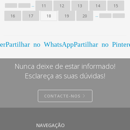
...
11
12
13
14
15
...
16
17
18
19
20
er
Partilhar no WhatsApp
Partilhar no Pinter
Nunca deixe de estar informado!
Esclareça as suas dúvidas!
CONTACTE-NOS
NAVEGAÇÃO