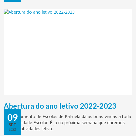
Abertura do ano letivo 2022-2023
09
O Agrupamento de Escolas de Palmela dá as boas-vindas a toda
a Comunidade Escolar. É já na próxima semana que daremos
SET
início às atividades letiva...
2022