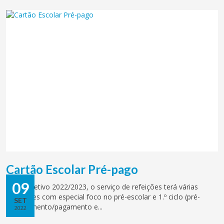
Cartão Escolar Pré-pago
09
No ano letivo 2022/2023, o serviço de refeições terá várias
alterações com especial foco no pré-escolar e 1.º ciclo (pré-
SET
carregamento/pagamento e...
2022