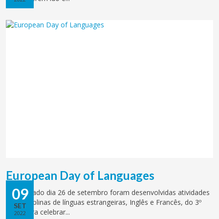
European Day of Languages
09
No passado dia 26 de setembro foram desenvolvidas atividades
nas disciplinas de línguas estrangeiras, Inglês e Francês, do 3º
SET
ciclo, para celebrar...
2022